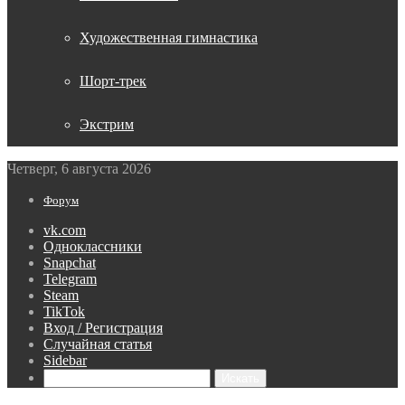
Художественная гимнастика
Шорт-трек
Экстрим
Четверг, 6 августа 2026
Форум
vk.com
Одноклассники
Snapchat
Telegram
Steam
TikTok
Вход / Регистрация
Случайная статья
Sidebar
Искать