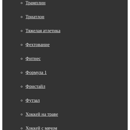
Трамплин
Триатлон
Тяжелая атлетика
Фехтование
Фитнес
Формула 1
Фристайл
Футзал
Хоккей на траве
Хоккей с мячом