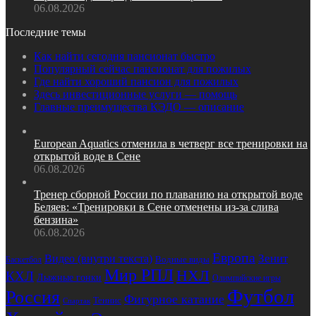
06.08.2026
Последние темы
Как найти сегодня пансионат быстро
Популярный сейчас пансионат для пожилых
Где найти хороший пансион для пожилых
Здесь инвестиционные услуги — помощь
Главные преимущества КЭДО — описание
European Aquatics отменила в четверг все тренировки на
открытой воде в Сене
06.08.2026
Тренер сборной России по плаванию на открытой воде
Беляев: «Тренировки в Сене отменены из‑за слива
бензина»
06.08.2026
Европа
Зенит
Видео (внутри текста)
Баскетбол
Водные виды
Мир РПЛ
НХЛ
КХЛ
Лыжные гонки
Олимпийские игры
Футбол
Россия
Фигурное катание
Теннис
Спартак