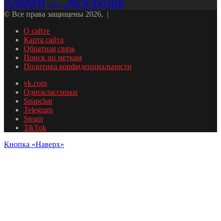
Хоккей
Эксклюзив
ЦСКА
© Все права защищены 2026, |
О сайте
Карта сайта
Обратная связь
Поиск по меткам
Политика конфиденциальности
vk.com
Одноклассники
Snapchat
Telegram
Steam
TikTok
Кнопка «Наверх»