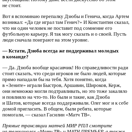
не стоит.
Вот я вспоминаю перепалку Дзюбы и Генича, когда Артем
возникал: «Да где играл там Генич?» И Константин сказал,
что ни один человек не поставит под сомнение его
футбольную карьеру. Я так могу сказать и о своей. Пусть
люди сначала поиграют на этом уровне.
— Кстати, Дзюба всегда же поддерживал молодых
в команде?
— Да. Дзюба вообще красавчик! Но справедливости ради
стоит сказать, что среди игроков не было людей, которые
прямо нападали бы на тебя. Хотя понятно, когда
в «Зените» играли Быстров, Аршавин, Широков, Керж,
они немножко могли подтравливать, но это тоже закаляло
и повлияло на что‑то. Но были и такие, как Дзюба
и Шатов, которые всегда поддерживали. Олег мог и к себе
домой пригласить. В общем, были ребята, которые
помогали, — сказал Гасилин «Матч ТВ».
Прямые трансляции матчей МИР РПЛ смотрите
на телеканалах «Матч ТВ» и МАТЧ ПРЕМЬЕР, а также