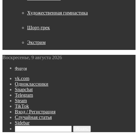
Художественная гимнастика
Шорт-трек
Экстрим
Воскресенье, 9 августа 2026
Форум
vk.com
Одноклассники
Snapchat
Telegram
Steam
TikTok
Вход / Регистрация
Случайная статья
Sidebar
Искать