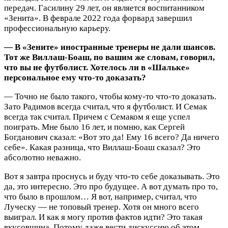
передач. Гасилину 29 лет, он является воспитанником
«Зенита». В феврале 2022 года форвард завершил
профессиональную карьеру.
— В «Зените» иностранные тренеры не дали шансов.
Тот же Виллаш‑Боаш, по вашим же словам, говорил,
что вы не футболист. Хотелось ли в «Шальке»
персональное ему что‑то доказать?
— Точно не было такого, чтобы кому‑то что‑то доказать.
Зато Радимов всегда считал, что я футболист. И Семак
всегда так считал. Причем с Семаком я еще успел
поиграть. Мне было 16 лет, и помню, как Сергей
Богданович сказал: «Вот это да! Ему 16 всего? Да ничего
себе». Какая разница, что Виллаш‑Боаш сказал? Это
абсолютно неважно.
Вот я завтра проснусь и буду что‑то себе доказывать. Это
да, это интересно. Это про будущее. А вот думать про то,
что было в прошлом… Я вот, например, считал, что
Луческу — не топовый тренер. Хотя он много всего
выиграл. И как я могу против фактов идти? Это такая
вкусовщина. Потому даже вести дискуссию об этом