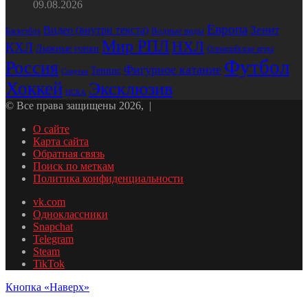
09.08.2026
Европа
Зенит
Видео (внутри текста)
Водные виды
Баскетбол
Мир РПЛ
НХЛ
КХЛ
Лыжные гонки
Олимпийские игры
Футбол
Россия
Фигурное катание
Теннис
Спартак
Хоккей
Эксклюзив
ЦСКА
© Все права защищены 2026, |
О сайте
Карта сайта
Обратная связь
Поиск по меткам
Политика конфиденциальности
vk.com
Одноклассники
Snapchat
Telegram
Steam
TikTok
Кнопка «Наверх»