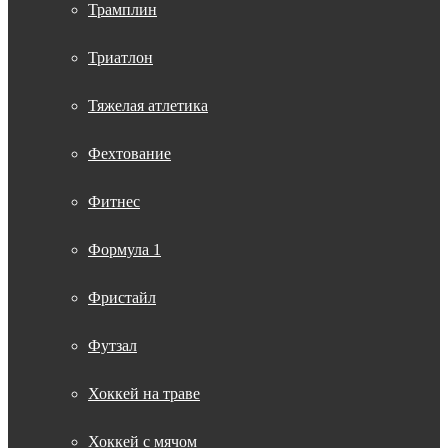
Трамплин
Триатлон
Тяжелая атлетика
Фехтование
Фитнес
Формула 1
Фристайл
Футзал
Хоккей на траве
Хоккей с мячом