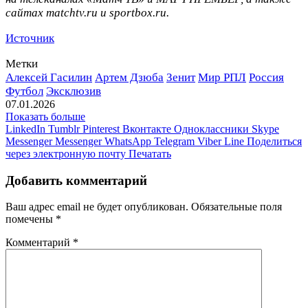
сайтах matchtv.ru и sportbox.ru.
Источник
Метки
Алексей Гасилин
Артем Дзюба
Зенит
Мир РПЛ
Россия
Футбол
Эксклюзив
07.01.2026
Показать больше
LinkedIn
Tumblr
Pinterest
Вконтакте
Одноклассники
Skype
Messenger
Messenger
WhatsApp
Telegram
Viber
Line
Поделиться
через электронную почту
Печатать
Добавить комментарий
Ваш адрес email не будет опубликован.
Обязательные поля
помечены
*
Комментарий
*