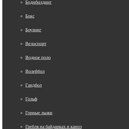
Бодибилдинг
Бокс
Боулинг
Велоспорт
Водное поло
Волейбол
Гандбол
Гольф
Горные лыжи
Гребля на байдарках и каноэ