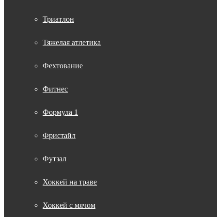
Триатлон
Тяжелая атлетика
Фехтование
Фитнес
Формула 1
Фристайл
Футзал
Хоккей на траве
Хоккей с мячом