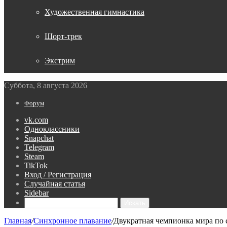
Художественная гимнастика
Шорт-трек
Экстрим
Суббота, 8 августа 2026
Форум
vk.com
Одноклассники
Snapchat
Telegram
Steam
TikTok
Вход / Регистрация
Случайная статья
Sidebar
Искать
Главная
/
Синхронное плавание
/
Двукратная чемпионка мира по 