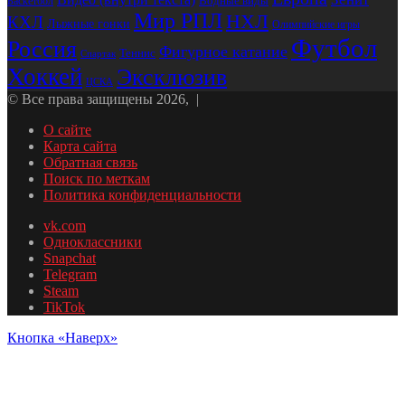
Видео (внутри текста)
Баскетбол
Водные виды
Мир РПЛ
НХЛ
КХЛ
Лыжные гонки
Олимпийские игры
Футбол
Россия
Фигурное катание
Теннис
Спартак
Хоккей
Эксклюзив
ЦСКА
© Все права защищены 2026, |
О сайте
Карта сайта
Обратная связь
Поиск по меткам
Политика конфиденциальности
vk.com
Одноклассники
Snapchat
Telegram
Steam
TikTok
Кнопка «Наверх»