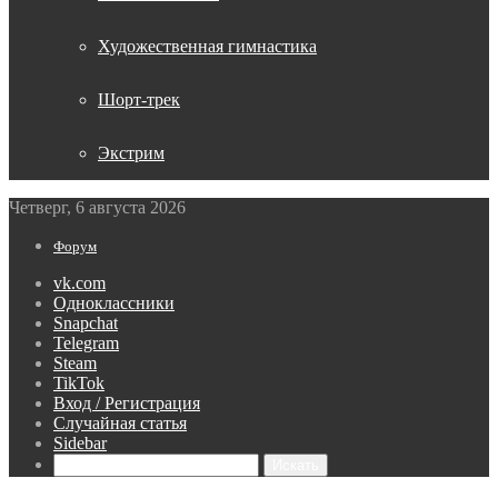
Художественная гимнастика
Шорт-трек
Экстрим
Четверг, 6 августа 2026
Форум
vk.com
Одноклассники
Snapchat
Telegram
Steam
TikTok
Вход / Регистрация
Случайная статья
Sidebar
Искать