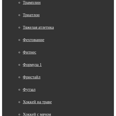
Трамплин
Триатлон
Тяжелая атлетика
Фехтование
Фитнес
Формула 1
Фристайл
Футзал
Хоккей на траве
Хоккей с мячом