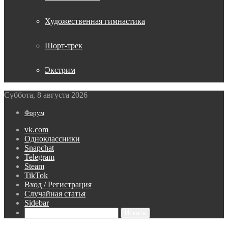
Художественная гимнастика
Шорт-трек
Экстрим
Суббота, 8 августа 2026
Форум
vk.com
Одноклассники
Snapchat
Telegram
Steam
TikTok
Вход / Регистрация
Случайная статья
Sidebar
Искать