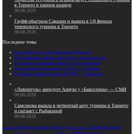
в Торонто в парном разряде
08.08.2026
Гауфф обыграла Саккари и вышла в 1/8 финала
теннисного турнира в Торонто
08.08.2026
Последние темы
Как найти сегодня пансионат быстро
Популярный сейчас пансионат для пожилых
Где найти хороший пансион для пожилых
Здесь инвестиционные услуги — помощь
Главные преимущества КЭДО — описание
«Ливерпуль» арендует Араухо у «Барселоны» — СМИ
08.08.2026
Самсонова вышла в четвертый круг турнира в Торонто
и сыграет с Рыбакиной
08.08.2026
Европа
Зенит
Видео (внутри текста)
Водные виды
Баскетбол