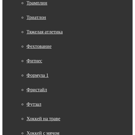
Трамплин
Триатлон
Тяжелая атлетика
Фехтование
Фитнес
Формула 1
Фристайл
Футзал
Хоккей на траве
Хоккей с мячом