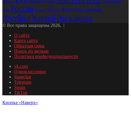
Мир РПЛ
НХЛ
КХЛ
Лыжные гонки
Олимпийские
Испания
Россия
Фигурное катание
Теннис
игры
Спартак
Футбол
Хоккей
Эксклюзив
© Все права защищены 2026, |
О сайте
Карта сайта
Обратная связь
Поиск по меткам
Политика конфиденциальности
vk.com
Одноклассники
Snapchat
Telegram
Steam
TikTok
Кнопка «Наверх»