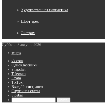
Художественная гимнастика
Шорт-трек
Экстрим
Суббота, 8 августа 2026
Форум
vk.com
Одноклассники
Snapchat
Telegram
Steam
TikTok
Вход / Регистрация
Случайная статья
Sidebar
Искать