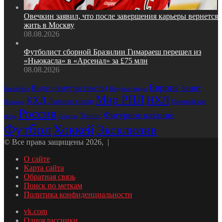
Овечкин заявил, что после завершения карьеры вернется
жить в Москву
08.08.2026
Футболист сборной Бразилии Гимараеш перешел из
«Ньюкасла» в «Арсенал» за £75 млн
08.08.2026
Европа
Зенит
Видео (внутри текста)
Водные виды
Баскетбол
Мир РПЛ
НХЛ
КХЛ
Лыжные гонки
Олимпийские
Испания
Россия
Фигурное катание
Теннис
игры
Спартак
Футбол
Хоккей
Эксклюзив
© Все права защищены 2026, |
О сайте
Карта сайта
Обратная связь
Поиск по меткам
Политика конфиденциальности
vk.com
Одноклассники