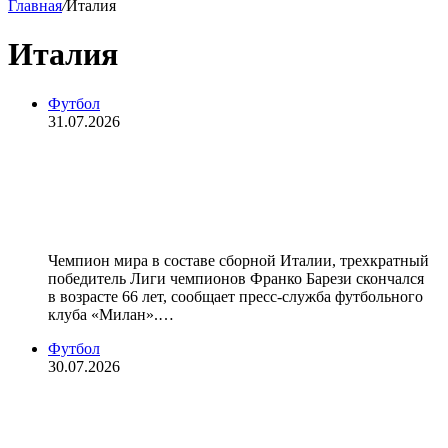
Главная
/
Италия
Италия
Футбол
31.07.2026
Умер чемпион мира и трехкратный
победитель Лиги чемпионов
Франко Барези
Чемпион мира в составе сборной Италии, трехкратный
победитель Лиги чемпионов Франко Барези скончался
в возрасте 66 лет, сообщает пресс‑служба футбольного
клуба «Милан».…
Футбол
30.07.2026
Экс‑футболист тульского
«Арсенала» Ламек Банда пропал в