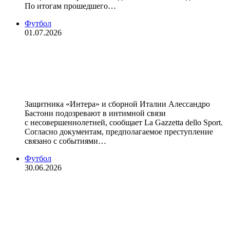
По итогам прошедшего…
Футбол
01.07.2026
Футболиста сборной Италии
подозревают в связи с
несовершеннолетней
Защитника «Интера» и сборной Италии Алессандро
Бастони подозревают в интимной связи
с несовершеннолетней, сообщает La Gazzetta dello Sport.
Согласно документам, предполагаемое преступление
связано с событиями…
Футбол
30.06.2026
«Спартак» снова проявляет
интерес к футболисту «Торино»
Иличу — СМИ