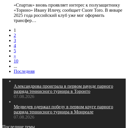
«Спартак» вновь проявляет интерес к полузащитнику
«Торино» Ивану Иличу, сообщает Cuore Toro. В январе
2025 года российский клуб уже мог оформить
трансфер…
1
2
3
4
5
»
10
...
Последняя
Александрова проиграла в первом раунде парного
разряда теннисного турнира в Торонто
07.08.2026
Медведев одержал победу в первом круге парного
разряда теннисного турнира в Монреале
07.08.2026
Последние темы