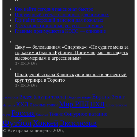
Как найти сегодня пансионат быстро
Популярный сейчас пансионат для пожилых
Где найти хороший пансион для пожилых
Здесь инвестиционные услуги — помощь
Главные преимущества КЭДО — описание
Даку — болельщикам «Спартака»: «Не судите меня за
то, каким я был в «Рубине». Понимаю, мог выглядеть
высокомерным и агрессивным»
07.08.2026
Шнайдер обыграла Калинскую и вышла в четвертый
круг турнира в Торонто
07.08.2026
Европа
Зенит
Видео (внутри текста)
Водные виды
Баскетбол
Мир РПЛ
НХЛ
КХЛ
Лыжные гонки
Олимпийские
Испания
Россия
Фигурное катание
Теннис
игры
Спартак
Футбол
Хоккей
Эксклюзив
© Все права защищены 2026, |