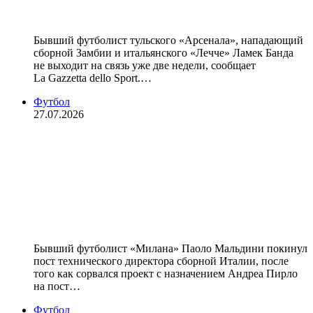
Италии
Бывший футболист тульского «Арсенала», нападающий
сборной Замбии и итальянского «Лечче» Ламек Банда
не выходит на связь уже две недели, сообщает
La Gazzetta dello Sport.…
Футбол
27.07.2026
Мальдини покинул пост
технического директора сборной
Италии спустя 16 дней после
назначения из‑за ситуации с Пирло
— СМИ
Бывший футболист «Милана» Паоло Мальдини покинул
пост технического директора сборной Италии, после
того как сорвался проект с назначением Андреа Пирло
на пост…
Футбол