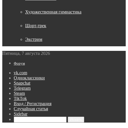
Художественная гимнастика
Шорт-трек
Экстрим
Пятница, 7 августа 2026
Форум
vk.com
Одноклассники
Snapchat
Telegram
Steam
TikTok
Вход / Регистрация
Случайная статья
Sidebar
Искать