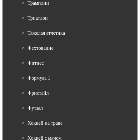
Трамплин
Триатлон
Тяжелая атлетика
Фехтование
Фитнес
Формула 1
Фристайл
Футзал
Хоккей на траве
Хоккей с мячом