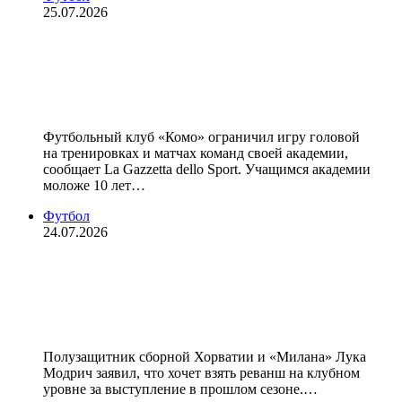
25.07.2026
В академии футбольного «Комо»
детям до 10 лет запретили играть
головой
Футбольный клуб «Комо» ограничил игру головой
на тренировках и матчах команд своей академии,
сообщает La Gazzetta dello Sport. Учащимся академии
моложе 10 лет…
Футбол
24.07.2026
«Я по‑настоящему мотивирован
после сезона, не оправдавшего
ожиданий» — Модрич
Полузащитник сборной Хорватии и «Милана» Лука
Модрич заявил, что хочет взять реванш на клубном
уровне за выступление в прошлом сезоне.…