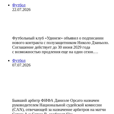
Футбол
22.07.2026
«Удинезе» продлил контракт с
Дзаньоло до 2029 года
Футбольный клуб «Удинезе» объявил о подписании
нового контракта с полузащитником Николо Дзаньоло.
Соглашение действует до 30 июня 2029 года
с возможностью продления еще на один сезон.…
Футбол
07.07.2026
Бывший член ЭСК РФС Орсато
возглавил судейский корпус Серии
А
Бывший арбитр ФИФА Даниэле Орсато назначен
руководителем Национальной судейской комиссии
(CAN), отвечающей за назначение арбитров на матчи