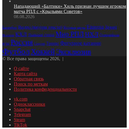
Нападающий «Балтики» Хиль признан лучшим игроком
матча РПЛ с «Крыльями Советов»
08.08.2026
Европа
Зенит
Видео (внутри текста)
Водные виды
Баскетбол
Мир РПЛ
НХЛ
КХЛ
Лыжные гонки
Олимпийские
Испания
Россия
Фигурное катание
Теннис
игры
Спартак
Футбол
Хоккей
Эксклюзив
© Все права защищены 2026, |
О сайте
Карта сайта
Обратная связь
Поиск по меткам
Политика конфиденциальности
vk.com
Одноклассники
Snapchat
Telegram
Steam
TikTok