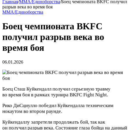
Главная
/
MMA/Единоборства
/
Боец чемпионата BKFC получил
разрыв века во время боя
MMA/Единоборства
Боец чемпионата BKFC
получил разрыв века во
время боя
06.01.2026
Боец ​​Сташ Куйкендалл получил серьезную травму
во время боя в рамках турнира BKFC Fight Night.
Рико ДиСциулло победил Куйкендалла техническим
нокаутом во втором раунде.
Куйкендаллу запретели продолжать бой, так как
он получил разрыв века. Состояние глаза бойца на данный