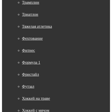
Трамплин
Триатлон
Тяжелая атлетика
Фехтование
Фитнес
Формула 1
Фристайл
Футзал
Хоккей на траве
Хоккей с мячом