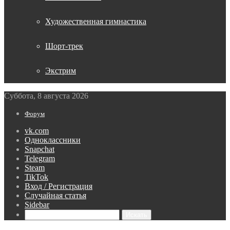
Художественная гимнастика
Шорт-трек
Экстрим
Суббота, 8 августа 2026
Форум
vk.com
Одноклассники
Snapchat
Telegram
Steam
TikTok
Вход / Регистрация
Случайная статья
Sidebar
Искать