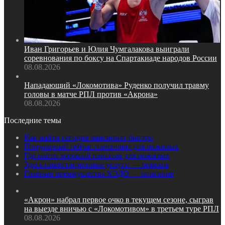
Иван Григорьев и Юлия Чумгалакова выиграли
соревнования по боксу на Спартакиаде народов России
08.08.2026
Нападающий «Локомотива» Руденко получил травму
головы в матче РПЛ против «Акрона»
08.08.2026
Последние темы
Как найти сегодня пансионат быстро
Популярный сейчас пансионат для пожилых
Где найти хороший пансион для пожилых
Здесь инвестиционные услуги — помощь
Главные преимущества КЭДО — описание
«Акрон» набрал первое очко в текущем сезоне, сыграв
на выезде вничью с «Локомотивом» в третьем туре РПЛ
08.08.2026