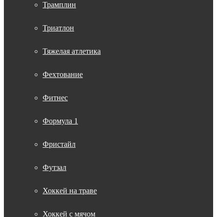
Трамплин
Триатлон
Тяжелая атлетика
Фехтование
Фитнес
Формула 1
Фристайл
Футзал
Хоккей на траве
Хоккей с мячом