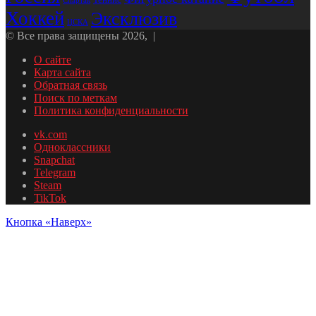
Спартак
Хоккей
Эксклюзив
ЦСКА
© Все права защищены 2026, |
О сайте
Карта сайта
Обратная связь
Поиск по меткам
Политика конфиденциальности
vk.com
Одноклассники
Snapchat
Telegram
Steam
TikTok
Кнопка «Наверх»