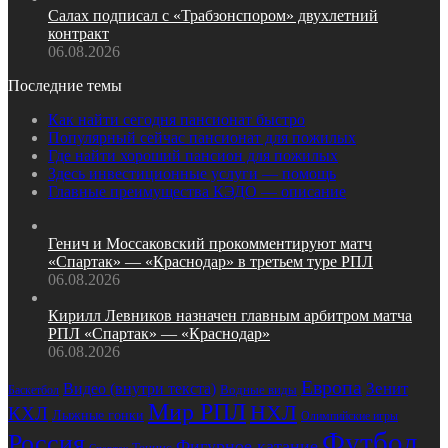
Салах подписал с «Трабзонспором» двухлетний
контракт
06.08.2026
Последние темы
Как найти сегодня пансионат быстро
Популярный сейчас пансионат для пожилых
Где найти хороший пансион для пожилых
Здесь инвестиционные услуги — помощь
Главные преимущества КЭДО — описание
Генич и Моссаковский прокомментируют матч
«Спартак» — «Краснодар» в третьем туре РПЛ
06.08.2026
Кирилл Левников назначен главным арбитром матча
РПЛ «Спартак» — «Краснодар»
06.08.2026
Европа
Зенит
Видео (внутри текста)
Баскетбол
Водные виды
Мир РПЛ
НХЛ
КХЛ
Лыжные гонки
Олимпийские игры
Футбол
Россия
Фигурное катание
Теннис