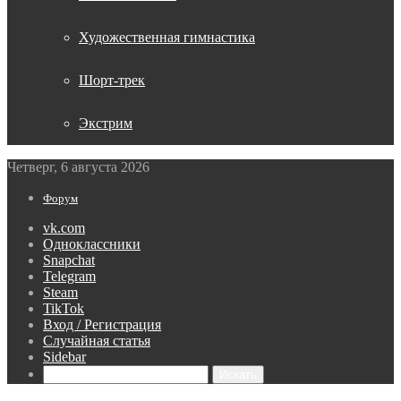
Художественная гимнастика
Шорт-трек
Экстрим
Четверг, 6 августа 2026
Форум
vk.com
Одноклассники
Snapchat
Telegram
Steam
TikTok
Вход / Регистрация
Случайная статья
Sidebar
Искать