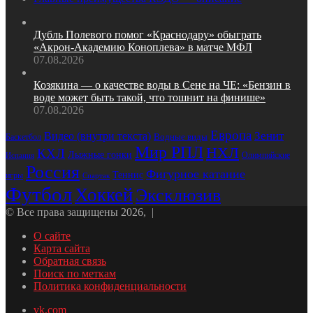
Дубль Полевого помог «Краснодару» обыграть
«Акрон‑Академию Коноплева» в матче МФЛ
07.08.2026
Козякина — о качестве воды в Сене на ЧЕ: «Бензин в
воде может быть такой, что тошнит на финише»
07.08.2026
Европа
Зенит
Видео (внутри текста)
Водные виды
Баскетбол
Мир РПЛ
НХЛ
КХЛ
Лыжные гонки
Олимпийские
Испания
Россия
Фигурное катание
Теннис
игры
Спартак
Футбол
Хоккей
Эксклюзив
© Все права защищены 2026, |
О сайте
Карта сайта
Обратная связь
Поиск по меткам
Политика конфиденциальности
vk.com