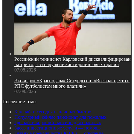
Российский теннисист Карловский дисквалифицирован
на три года за нарушение антидопинговых правил
07.08.2026
Экс‑игрок «Краснодара» Сигурдссон: «Все знают, что в
РПЛ футболистам много платили»
07.08.2026
Последние темы
Как найти сегодня пансионат быстро
Популярный сейчас пансионат для пожилых
Где найти хороший пансион для пожилых
Здесь инвестиционные услуги — помощь
Главные преимущества КЭДО — описание