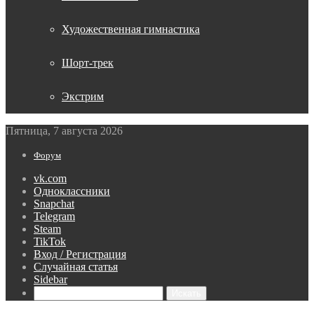
Художественная гимнастика
Шорт-трек
Экстрим
Пятница, 7 августа 2026
Форум
vk.com
Одноклассники
Snapchat
Telegram
Steam
TikTok
Вход / Регистрация
Случайная статья
Sidebar
Искать