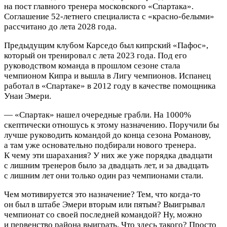
на пост главного тренера московского «Спартака».
Соглашение 52‑летнего специалиста с «красно‑белыми»
рассчитано до лета 2028 года.
Предыдущим клубом Карседо был кипрский «Пафос»,
который он тренировал с лета 2023 года.
Под его
руководством команда в прошлом сезоне стала
чемпионом Кипра и вышла в Лигу чемпионов. Испанец
работал в «Спартаке» в 2012 году в качестве помощника
Унаи Эмери.
— «Спартак» нашел очередные грабли. На 1000%
скептически отношусь к этому назначению. Поручили бы
лучше руководить командой до конца сезона Романову,
а там уже основательно подбирали нового тренера.
К чему эти шарахания? У них же уже порядка двадцати
с лишним тренеров было за двадцать лет, и за двадцать
с лишним лет они только один раз чемпионами стали.
Чем мотивируется это назначение? Тем, что когда‑то
он был в штабе Эмери вторым или пятым? Выигрывал
чемпионат со своей последней командой? Ну, можно
и первенство района выиграть. Что здесь такого? Просто