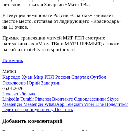
нет слов! — сказал Заварзин «Матч ТВ».
В текущем чемпионате России «Спартак» занимает
шестое место, отставая от лидирующего «Краснодара»
на 11 очков.
Прямые трансляции матчей МИР РПЛ смотрите
на телеканалах «Матч ТВ» и МАТЧ ПРЕМЬЕР, а также
на сайтах matchtv.ru и sportbox.ru
Источник
Метки
Карседо Хуан
Мир РПЛ
Россия
Спартак
Футбол
Эксклюзив
Юрий Заварзин
05.01.2026
Показать больше
LinkedIn
Tumblr
Pinterest
Вконтакте
Одноклассники
Skype
Messenger
Messenger
WhatsApp
Telegram
Viber
Line
Поделиться
через электронную почту
Печатать
Добавить комментарий