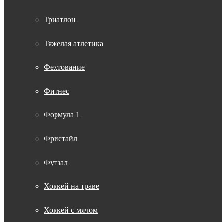
Триатлон
Тяжелая атлетика
Фехтование
Фитнес
Формула 1
Фристайл
Футзал
Хоккей на траве
Хоккей с мячом