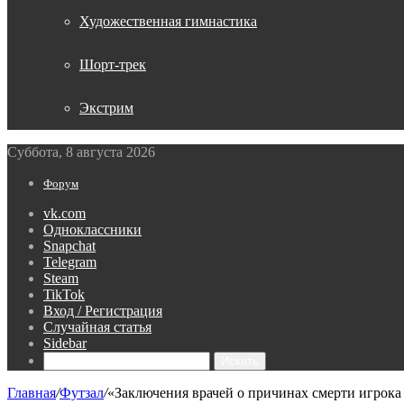
Художественная гимнастика
Шорт-трек
Экстрим
Суббота, 8 августа 2026
Форум
vk.com
Одноклассники
Snapchat
Telegram
Steam
TikTok
Вход / Регистрация
Случайная статья
Sidebar
Искать
Главная
/
Футзал
/
«Заключения врачей о причинах смерти игрок