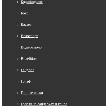
Бодибилдинг
Бокс
Боулинг
Велоспорт
Водное поло
Волейбол
Гандбол
Гольф
Горные лыжи
Гребля на байдарках и каноэ