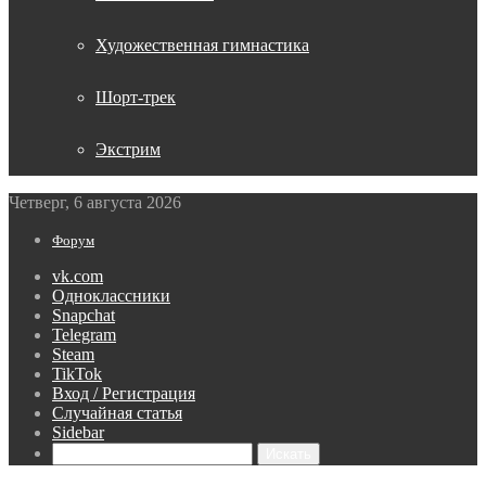
Художественная гимнастика
Шорт-трек
Экстрим
Четверг, 6 августа 2026
Форум
vk.com
Одноклассники
Snapchat
Telegram
Steam
TikTok
Вход / Регистрация
Случайная статья
Sidebar
Искать