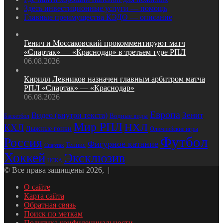
Здесь инвестиционные услуги — помощь
Главные преимущества КЭДО — описание
Генич и Моссаковский прокомментируют матч
«Спартак» — «Краснодар» в третьем туре РПЛ
06.08.2026
Кирилл Левников назначен главным арбитром матча
РПЛ «Спартак» — «Краснодар»
06.08.2026
Европа
Зенит
Видео (внутри текста)
Баскетбол
Водные виды
Мир РПЛ
НХЛ
КХЛ
Лыжные гонки
Олимпийские игры
Футбол
Россия
Фигурное катание
Теннис
Спартак
Хоккей
Эксклюзив
ЦСКА
© Все права защищены 2026, |
О сайте
Карта сайта
Обратная связь
Поиск по меткам
Политика конфиденциальности