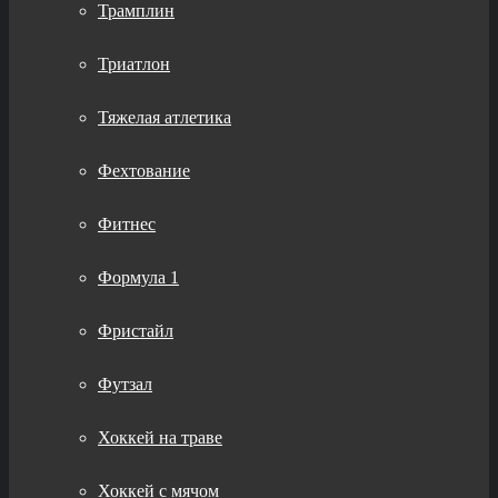
Трамплин
Триатлон
Тяжелая атлетика
Фехтование
Фитнес
Формула 1
Фристайл
Футзал
Хоккей на траве
Хоккей с мячом