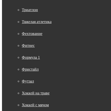
Триатлон
Тяжелая атлетика
Фехтование
Фитнес
Формула 1
Фристайл
Футзал
Хоккей на траве
Хоккей с мячом