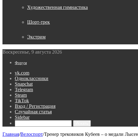
Художественная гимнастика
Шорт-трек
Экстрим
Воскресенье, 9 августа 2026
Форум
vk.com
Одноклассники
Snapchat
Telegram
Steam
TikTok
Вход / Регистрация
Случайная статья
Sidebar
Искать
Главная
/
Велоспорт
/
Тренер трековиков Кубеев – о медали Лысе