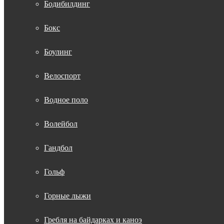
Бодибилдинг
Бокс
Боулинг
Велоспорт
Водное поло
Волейбол
Гандбол
Гольф
Горные лыжи
Гребля на байдарках и каноэ