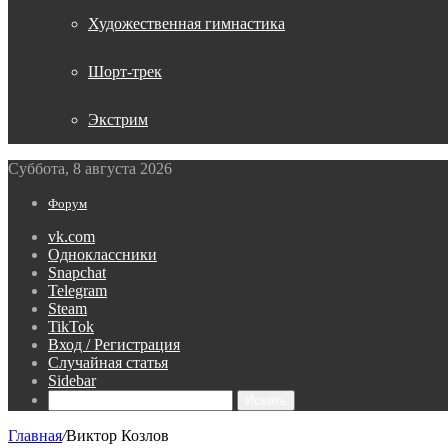
Художественная гимнастика
Шорт-трек
Экстрим
Суббота, 8 августа 2026
Форум
vk.com
Одноклассники
Snapchat
Telegram
Steam
TikTok
Вход / Регистрация
Случайная статья
Sidebar
Искать
Главная
/
Виктор Козлов