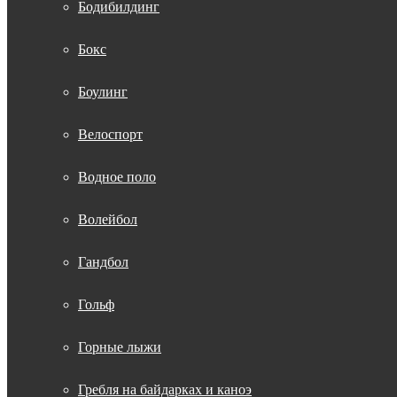
Бодибилдинг
Бокс
Боулинг
Велоспорт
Водное поло
Волейбол
Гандбол
Гольф
Горные лыжи
Гребля на байдарках и каноэ