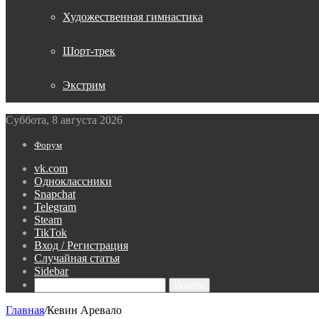
Художественная гимнастика
Шорт-трек
Экстрим
Суббота, 8 августа 2026
Форум
vk.com
Одноклассники
Snapchat
Telegram
Steam
TikTok
Вход / Регистрация
Случайная статья
Sidebar
Искать
Главная
/
Кевин Аревало