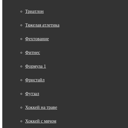
Триатлон
Тяжелая атлетика
Фехтование
Фитнес
Формула 1
Фристайл
Футзал
Хоккей на траве
Хоккей с мячом