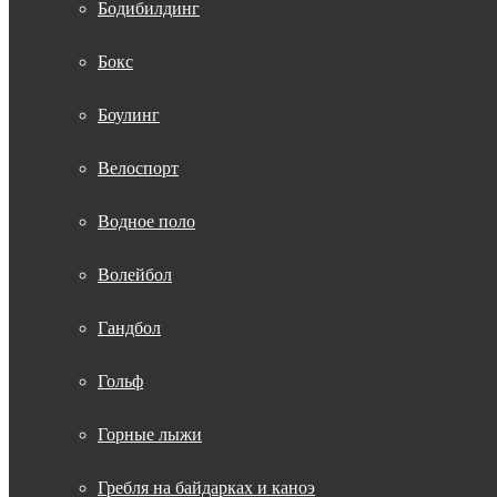
Бодибилдинг
Бокс
Боулинг
Велоспорт
Водное поло
Волейбол
Гандбол
Гольф
Горные лыжи
Гребля на байдарках и каноэ