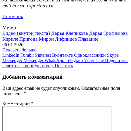
matchtv.ru и sportbox.ru.
Источник
Метки
Видео (внутри текста)
Дарья Клепикова
Дарья Трофимова
Кирилл Пригода
Мирон Лифинцев
Плавание
06.01.2026
Показать больше
LinkedIn
Tumblr
Pinterest
Вконтакте
Одноклассники
Skype
Messenger
Messenger
WhatsApp
Telegram
Viber
Line
Поделиться
через электронную почту
Печатать
Добавить комментарий
Ваш адрес email не будет опубликован.
Обязательные поля
помечены
*
Комментарий
*