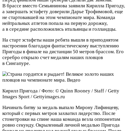
В брассе вместо Семьянинова заявили Кирилла Пригоду,
а завершать эстафету доверили Дарье Трофимовой, еще
не стартовавшей на этом чемпионате мира. Команда
нейтральных атлетов попала на первую дорожку,
а в середине расположились итальянцы и голландцы.
На старт эстафеты наши ребята вышли в приподнятом
настроении благодаря фантастическому выступлению
Пригоды в финале на дистанции 50 метров брассом. Его
серебро открыло счет медалям наших пловцов
в Сингапуре.
Кирилл Пригода / Фото: © Quinn Rooney / Staff / Getty
Images Sport / Gettyimages.ru
Начинать битву за медаль выпало Мирону Лифинцеву,
который с первых метров захватил лидерство. После
стометровки на спине наша команда везла оппонентам
ровно секунду. Окрыленный личной медалью Пригода
буквально пролетел над водной гладью брассом. После