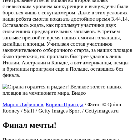
Нейтральные атлеты попали во второй заплыв
с невысоким уровнем конкуренции и вынуждены были
бороться лишь с секундомером. Даже в этих условиях
наши ребята смогли показать достойное время 3.44,14.
Оставалось ждать, как проплывут участники двух
сильнейших предварительных заплывов. В третьем
заплыве превзойти время наших смогли голландцы,
китайцы и японцы. Учитывая состав участников
заключительного отборочного старта, за наших пловцов
было тревожно, но проплыть быстрее удалось лишь
Италии, Австралии и Канаде, а вот американцы, немцы
и британцы проиграли еще и Польше, оставшись без
финала.
Мирон Лифинцев
,
Кирилл Пригода
/ Фото: © Quinn
Rooney / Staff / Getty Images Sport / Gettyimages.ru
Финал мечты!
Перед финалом наши тренеры сделали две замены.