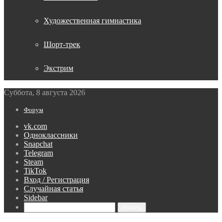
Художественная гимнастика
Шорт-трек
Экстрим
Суббота, 8 августа 2026
Форум
vk.com
Одноклассники
Snapchat
Telegram
Steam
TikTok
Вход / Регистрация
Случайная статья
Sidebar
Искать