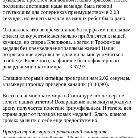
половины дистанции наша команда была первой
с пугающим для соперников преимуществом в 2,03
секунды, но вешать медали на наших ребят было рано.
Ожидалось, что во время этапов баттерфляем и вольным
стилем конкуренты максимально приблизятся к нашей
команде, но сперва Клепикова, а затем и Трофимова
выдали без преувеличения заплывы жизни! Наши
потрясающие девушки не дали ни на миг усомниться
в победе. Более того, на финише был зафиксирован
рекорд чемпионатов мира — 3.37,97.
Ставшие вторыми китайцы проиграли нам 2,02 секунды,
а замкнули тройку призеров канадцы (3.40,90).
Всего на чемпионате мира в Сингапуре это четвертое
золото наших атлетов! Возвращение на международную
арену получается поистине триумфальным. И теперь вся
страна ждет от пловцов новых медалей! Благо, шансов
громко заявить о себе еще предостаточно.
Прямую трансляцию соревнований смотрите
на телеканалах семейства «Матч!», а также на сайтах