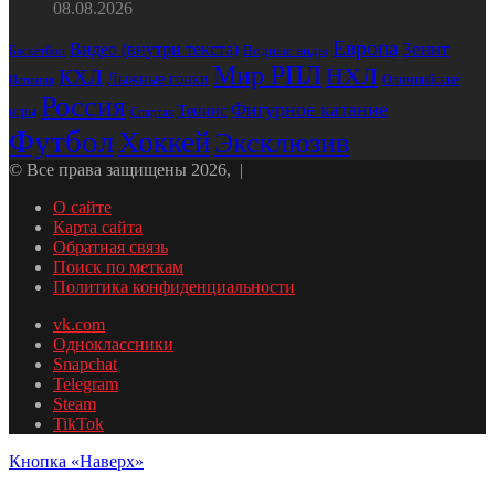
08.08.2026
Европа
Зенит
Видео (внутри текста)
Водные виды
Баскетбол
Мир РПЛ
НХЛ
КХЛ
Лыжные гонки
Олимпийские
Испания
Россия
Фигурное катание
Теннис
игры
Спартак
Футбол
Хоккей
Эксклюзив
© Все права защищены 2026, |
О сайте
Карта сайта
Обратная связь
Поиск по меткам
Политика конфиденциальности
vk.com
Одноклассники
Snapchat
Telegram
Steam
TikTok
Кнопка «Наверх»