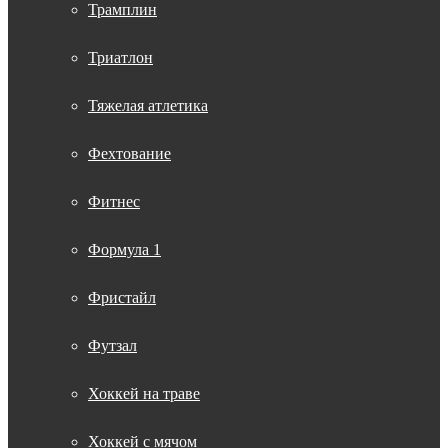
Трамплин
Триатлон
Тяжелая атлетика
Фехтование
Фитнес
Формула 1
Фристайл
Футзал
Хоккей на траве
Хоккей с мячом