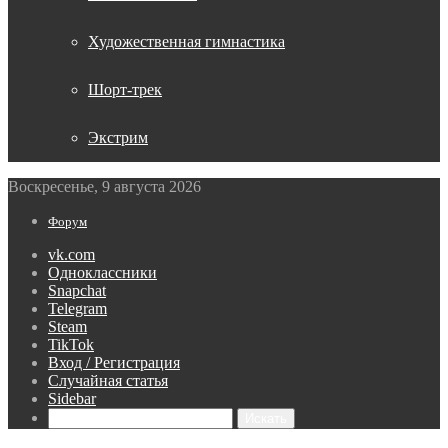
Художественная гимнастика
Шорт-трек
Экстрим
Воскресенье, 9 августа 2026
Форум
vk.com
Одноклассники
Snapchat
Telegram
Steam
TikTok
Вход / Регистрация
Случайная статья
Sidebar
Искать