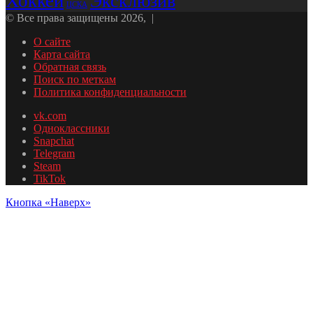
Хоккей
Эксклюзив
ЦСКА
© Все права защищены 2026, |
О сайте
Карта сайта
Обратная связь
Поиск по меткам
Политика конфиденциальности
vk.com
Одноклассники
Snapchat
Telegram
Steam
TikTok
Кнопка «Наверх»