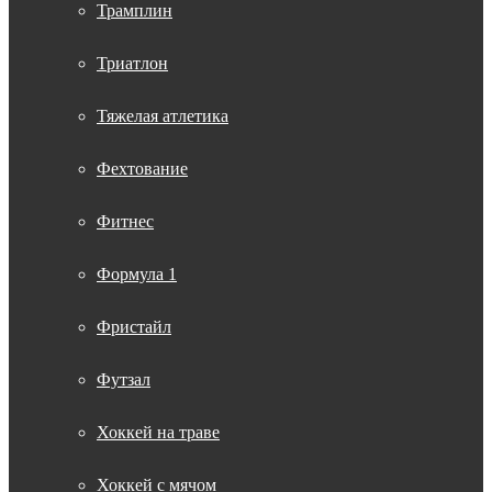
Трамплин
Триатлон
Тяжелая атлетика
Фехтование
Фитнес
Формула 1
Фристайл
Футзал
Хоккей на траве
Хоккей с мячом