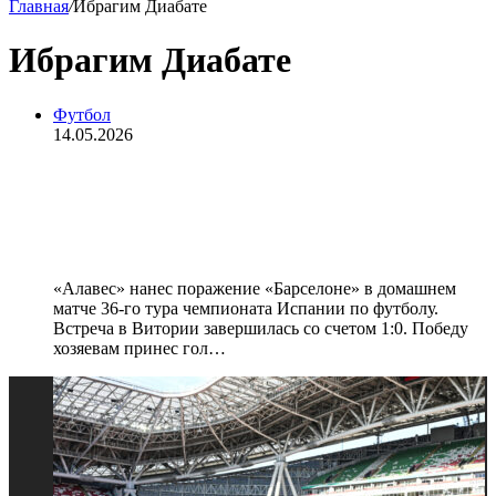
Главная
/
Ибрагим Диабате
Ибрагим Диабате
Футбол
14.05.2026
«Алавес» обыграл «Барселону»,
прервав победную серию
каталонцев в Ла Лиге
«Алавес» нанес поражение «Барселоне» в домашнем
матче 36‑го тура чемпионата Испании по футболу.
Встреча в Витории завершилась со счетом 1:0. Победу
хозяевам принес гол…