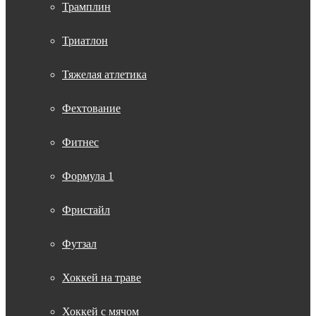
Трамплин
Триатлон
Тяжелая атлетика
Фехтование
Фитнес
Формула 1
Фристайл
Футзал
Хоккей на траве
Хоккей с мячом