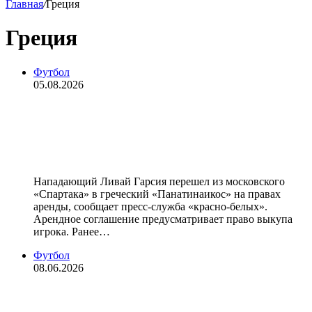
Главная
/
Греция
Греция
Футбол
05.08.2026
Форвард «Спартака» Ливай Гарсия
перешел на правах аренды в
«Панатинаикос»
Нападающий Ливай Гарсия перешел из московского
«Спартака» в греческий «Панатинаикос» на правах
аренды, сообщает пресс‑служба «красно‑белых».
Арендное соглашение предусматривает право выкупа
игрока. Ранее…
Футбол
08.06.2026
АЕК продлил контракт с главным