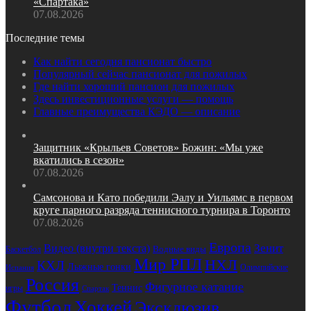
«Спартака»
07.08.2026
Последние темы
Как найти сегодня пансионат быстро
Популярный сейчас пансионат для пожилых
Где найти хороший пансион для пожилых
Здесь инвестиционные услуги — помощь
Главные преимущества КЭДО — описание
Защитник «Крыльев Советов» Божин: «Мы уже
вкатились в сезон»
07.08.2026
Самсонова и Като победили Эалу и Уильямс в первом
круге парного разряда теннисного турнира в Торонто
07.08.2026
Европа
Зенит
Видео (внутри текста)
Водные виды
Баскетбол
Мир РПЛ
НХЛ
КХЛ
Лыжные гонки
Олимпийские
Испания
Россия
Фигурное катание
Теннис
игры
Спартак
Футбол
Хоккей
Эксклюзив