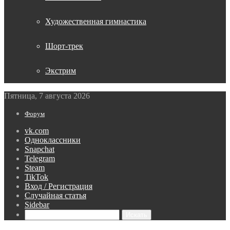
Художественная гимнастика
Шорт-трек
Экстрим
Пятница, 7 августа 2026
Форум
vk.com
Одноклассники
Snapchat
Telegram
Steam
TikTok
Вход / Регистрация
Случайная статья
Sidebar
Искать