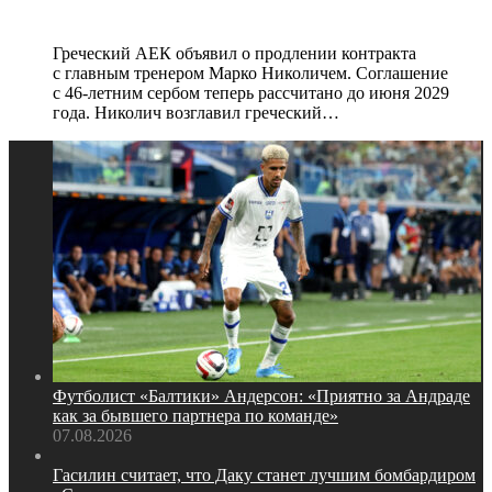
тренером Николичем до 2029 года
Греческий АЕК объявил о продлении контракта
с главным тренером Марко Николичем. Соглашение
с 46‑летним сербом теперь рассчитано до июня 2029
года. Николич возглавил греческий…
Футболист «Балтики» Андерсон: «Приятно за Андраде
как за бывшего партнера по команде»
07.08.2026
Гасилин считает, что Даку станет лучшим бомбардиром