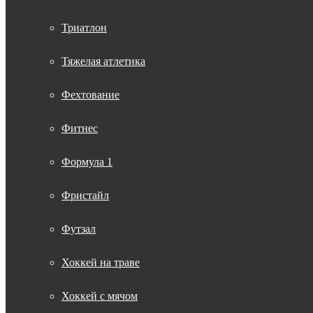
Триатлон
Тяжелая атлетика
Фехтование
Фитнес
Формула 1
Фристайл
Футзал
Хоккей на траве
Хоккей с мячом