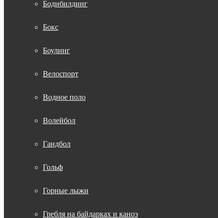
Бодибилдинг
Бокс
Боулинг
Велоспорт
Водное поло
Волейбол
Гандбол
Гольф
Горные лыжи
Гребля на байдарках и каноэ