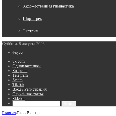
Художественная гимнастика
Шорт-трек
Экстрим
Суббота, 8 августа 2026
Форум
vk.com
Одноклассники
Snapchat
Telegram
Steam
TikTok
Вход / Регистрация
Случайная статья
Sidebar
Искать
Главная
/
Егор Вяльцев