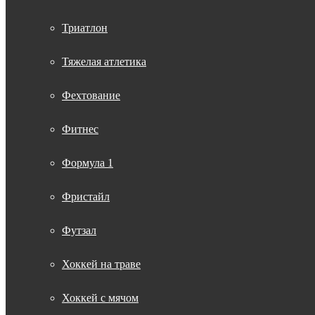
Триатлон
Тяжелая атлетика
Фехтование
Фитнес
Формула 1
Фристайл
Футзал
Хоккей на траве
Хоккей с мячом