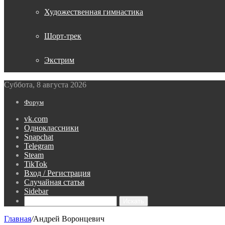
Художественная гимнастика
Шорт-трек
Экстрим
Суббота, 8 августа 2026
Форум
vk.com
Одноклассники
Snapchat
Telegram
Steam
TikTok
Вход / Регистрация
Случайная статья
Sidebar
Искать
Главная
/
Андрей Воронцевич