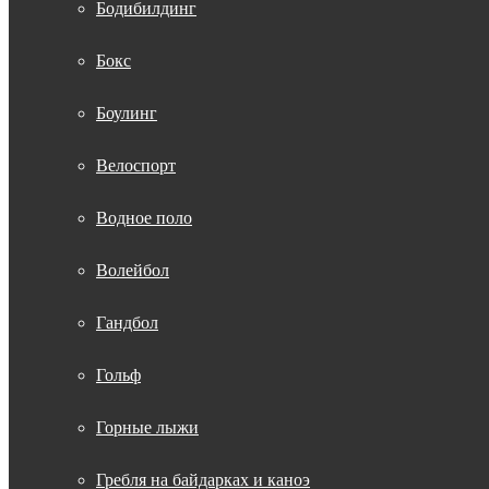
Бодибилдинг
Бокс
Боулинг
Велоспорт
Водное поло
Волейбол
Гандбол
Гольф
Горные лыжи
Гребля на байдарках и каноэ