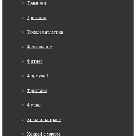
Трамплин
Триатлон
Тяжелая атлетика
Фехтование
Фитнес
Формула 1
Фристайл
Футзал
Хоккей на траве
Хоккей с мячом