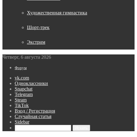
Художественная гимнастика
Шорт-трек
Экстрим
Четверг, 6 августа 2026
Форум
vk.com
Одноклассники
Snapchat
Telegram
Steam
TikTok
Вход / Регистрация
Случайная статья
Sidebar
Искать