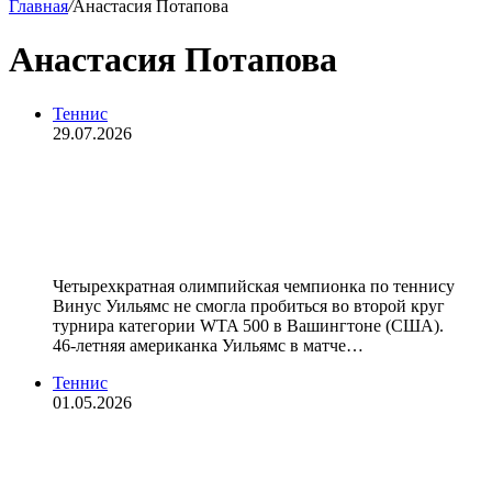
Главная
/
Анастасия Потапова
Анастасия Потапова
Теннис
29.07.2026
Винус Уильямс проиграла
Потаповой в первом круге
теннисного турнира в Вашингтоне
Четырехкратная олимпийская чемпионка по теннису
Винус Уильямс не смогла пробиться во второй круг
турнира категории WTA 500 в Вашингтоне (США).
46‑летняя американка Уильямс в матче…
Теннис
01.05.2026
Костюк выиграла десятый матч
подряд и встретится с Андреевой в