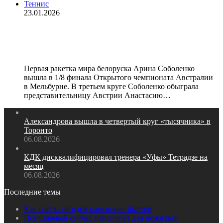
Теннис
23.01.2026
Соболенко обыграла Потапову в
третьем круге Australian Open
Первая ракетка мира белоруска Арина Соболенко
вышла в 1/8 финала Открытого чемпионата Австралии
в Мельбурне. В третьем круге Соболенко обыграла
представительницу Австрии Анастасию…
Александрова вышла в четвертый круг «тысячника» в
Торонто
06.08.2026
КДК дисквалифицировал тренера «Уфы» Тетрадзе на
месяц
06.08.2026
Последние темы
Как найти сегодня пансионат быстро
Популярный сейчас пансионат для пожилых