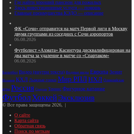
Где найти хороший пансион для пожилых
Здесь инвестиционные услуги — помощь
Главные преимущества КЭДО — описание
ФК «Сочи» отправится на матч Первой лиги в Москву
двумя группами из соседних с Сочи аэропортов
06.08.2026
Футболист «Ахмата» Касинтура дисквалифицирован на
два матча за удаление в матче со «Спартаком»
06.08.2026
Европа
Зенит
Видео (внутри текста)
Водные виды
Баскетбол
Мир РПЛ
НХЛ
КХЛ
Лыжные гонки
Олимпийские
Испания
Россия
Фигурное катание
Теннис
игры
Спартак
Футбол
Хоккей
Эксклюзив
© Все права защищены 2026, |
О сайте
Карта сайта
Обратная связь
Поиск по меткам