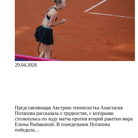
29.04.2026
«Чуть не сломала все пальцы, мозг
отключился». Потапова — о победе
над Рыбакиной
Представляющая Австрию теннисистка Анастасия
Потапова рассказала о трудностях, с которыми
столкнулась по ходу матча против второй ракетки мира
Елены Рыбакиной. В понедельник Потапова
победила…