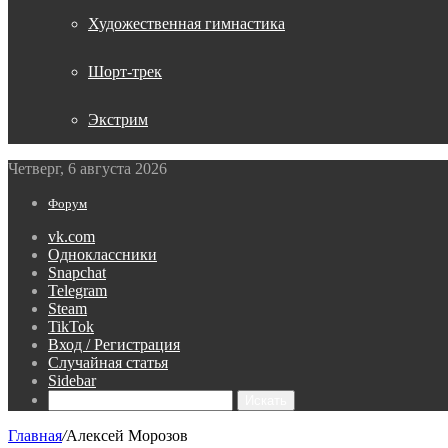
Художественная гимнастика
Шорт-трек
Экстрим
Четверг, 6 августа 2026
Форум
vk.com
Одноклассники
Snapchat
Telegram
Steam
TikTok
Вход / Регистрация
Случайная статья
Sidebar
Искать
Главная
/
Алексей Морозов