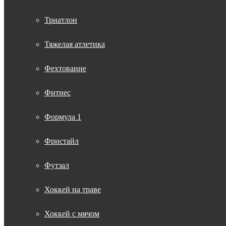
Триатлон
Тяжелая атлетика
Фехтование
Фитнес
Формула 1
Фристайл
Футзал
Хоккей на траве
Хоккей с мячом