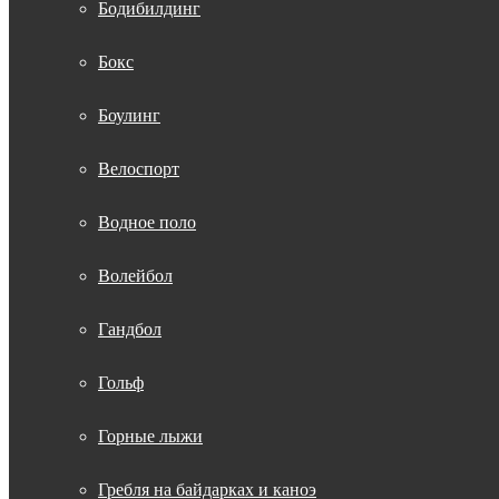
Бодибилдинг
Бокс
Боулинг
Велоспорт
Водное поло
Волейбол
Гандбол
Гольф
Горные лыжи
Гребля на байдарках и каноэ