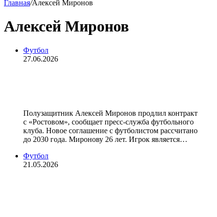
Главная
/
Алексей Миронов
Алексей Миронов
Футбол
27.06.2026
Миронов продлил контракт с
«Ростовом» до 2030 года
Полузащитник Алексей Миронов продлил контракт
с «Ростовом», сообщает пресс‑служба футбольного
клуба. Новое соглашение с футболистом рассчитано
до 2030 года. Миронову 26 лет. Игрок является…
Футбол
21.05.2026
Мажич — о пенальти в ворота
«Ростова» в матче с «Зенитом»:
«Это пограничный момент между