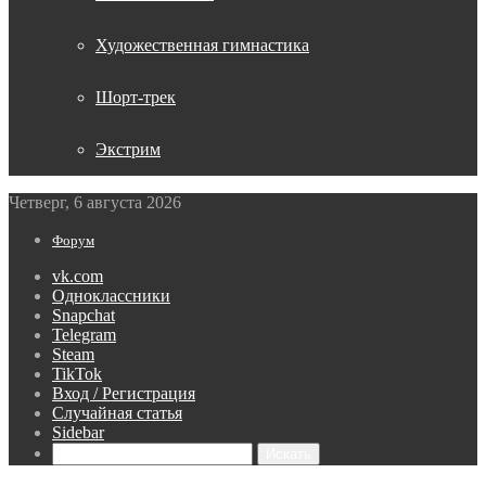
Художественная гимнастика
Шорт-трек
Экстрим
Четверг, 6 августа 2026
Форум
vk.com
Одноклассники
Snapchat
Telegram
Steam
TikTok
Вход / Регистрация
Случайная статья
Sidebar
Искать