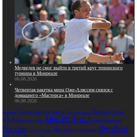
Медведев не смог выйти в третий круг теннисного
турнира в Монреале
06.08.2026
Четвертая ракетка мира Оже‑Аляссим снялся с
домашнего «Мастерса» в Монреале
06.08.2026
Европа
Зенит
Видео (внутри текста)
Баскетбол
Водные виды
Мир РПЛ
НХЛ
КХЛ
Лыжные гонки
Олимпийские игры
Футбол
Россия
Фигурное катание
Теннис
Спартак