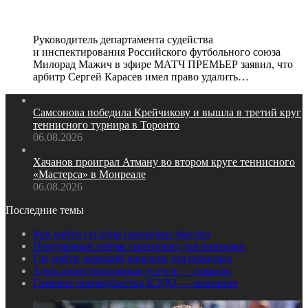
желтой и красной карточкой»
Руководитель департамента судейства
и инспектирования Российского футбольного союза
Милорад Мажич в эфире МАТЧ ПРЕМЬЕР заявил, что
арбитр Сергей Карасев имел право удалить…
Самсонова победила Крейчикову и вышла в третий круг
теннисного турнира в Торонто
06.08.2026
Хачанов проиграл Атману во втором круге теннисного
«Мастерса» в Монреале
06.08.2026
Последние темы
Как найти сегодня пансионат быстро
Популярный сейчас пансионат для пожилых
Где найти хороший пансион для пожилых
Здесь инвестиционные услуги — помощь
Главные преимущества КЭДО — описание