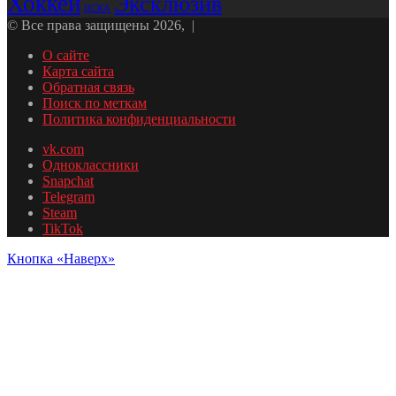
Хоккей
Эксклюзив
ЦСКА
© Все права защищены 2026, |
О сайте
Карта сайта
Обратная связь
Поиск по меткам
Политика конфиденциальности
vk.com
Одноклассники
Snapchat
Telegram
Steam
TikTok
Кнопка «Наверх»