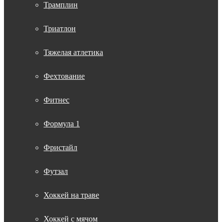
Трамплин
Триатлон
Тяжелая атлетика
Фехтование
Фитнес
Формула 1
Фристайл
Футзал
Хоккей на траве
Хоккей с мячом