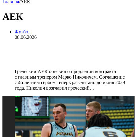
Главная
/
АЕК
АЕК
Футбол
08.06.2026
АЕК продлил контракт с главным
тренером Николичем до 2029 года
Греческий АЕК объявил о продлении контракта
с главным тренером Марко Николичем. Соглашение
с 46‑летним сербом теперь рассчитано до июня 2029
года. Николич возглавил греческий…