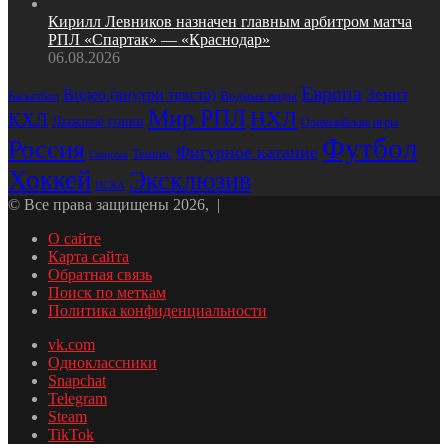
Кирилл Левников назначен главным арбитром матча
РПЛ «Спартак» — «Краснодар»
06.08.2026
Европа
Зенит
Видео (внутри текста)
Баскетбол
Водные виды
Мир РПЛ
НХЛ
КХЛ
Лыжные гонки
Олимпийские игры
Футбол
Россия
Фигурное катание
Теннис
Спартак
Хоккей
Эксклюзив
ЦСКА
© Все права защищены 2026, |
О сайте
Карта сайта
Обратная связь
Поиск по меткам
Политика конфиденциальности
vk.com
Одноклассники
Snapchat
Telegram
Steam
TikTok