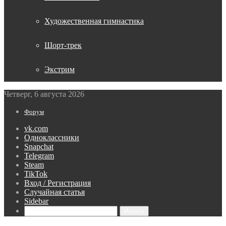
Художественная гимнастика
Шорт-трек
Экстрим
Четверг, 6 августа 2026
Форум
vk.com
Одноклассники
Snapchat
Telegram
Steam
TikTok
Вход / Регистрация
Случайная статья
Sidebar
Искать