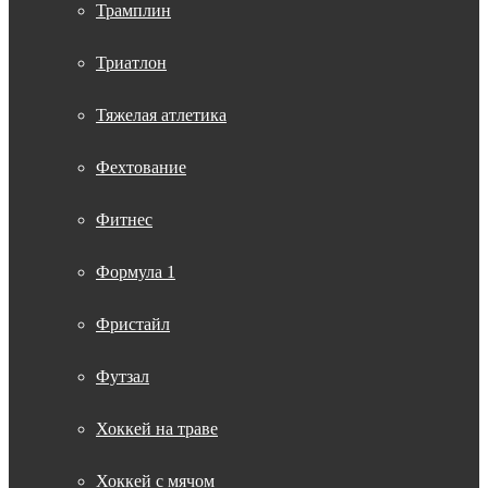
Трамплин
Триатлон
Тяжелая атлетика
Фехтование
Фитнес
Формула 1
Фристайл
Футзал
Хоккей на траве
Хоккей с мячом