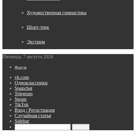
Художественная гимнастика
Шорт-трек
Экстрим
Пятница, 7 августа 2026
Форум
vk.com
Одноклассники
Snapchat
Telegram
Steam
TikTok
Вход / Регистрация
Случайная статья
Sidebar
Искать