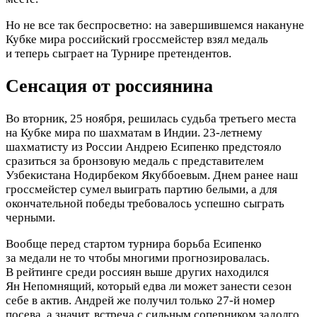
Но не все так беспросветно: на завершившемся накануне
Кубке мира российский гроссмейстер взял медаль
и теперь сыграет на Турнире претендентов.
Сенсация от россиянина
Во вторник, 25 ноября, решилась судьба третьего места
на Кубке мира по шахматам в Индии. 23-летнему
шахматисту из России Андрею Есипенко предстояло
сразиться за бронзовую медаль с представителем
Узбекистана Нодирбеком Якуббоевым. Днем ранее наш
гроссмейстер сумел выиграть партию белыми, а для
окончательной победы требовалось успешно сыграть
черными.
Вообще перед стартом турнира борьба Есипенко
за медали не то чтобы многими прогнозировалась.
В рейтинге среди россиян выше других находился
Ян Непомнящий, который едва ли может занести сезон
себе в актив. Андрей же получил только 27-й номер
посева, а значит, встреча с сильным соперником задолго