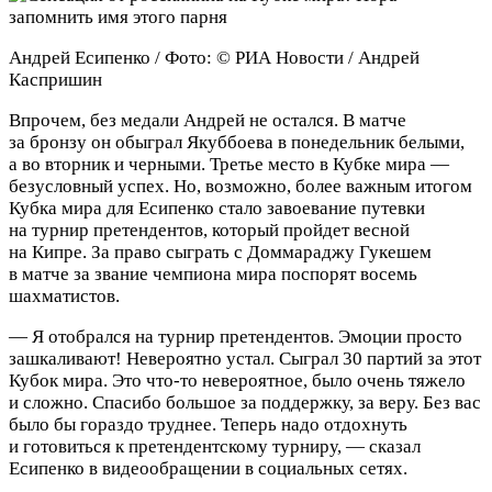
Андрей Есипенко / Фото: © РИА Новости / Андрей
Каспришин
Впрочем, без медали Андрей не остался. В матче
за бронзу он обыграл Якуббоева в понедельник белыми,
а во вторник и черными. Третье место в Кубке мира —
безусловный успех. Но, возможно, более важным итогом
Кубка мира для Есипенко стало завоевание путевки
на турнир претендентов, который пройдет весной
на Кипре. За право сыграть с Доммараджу Гукешем
в матче за звание чемпиона мира поспорят восемь
шахматистов.
— Я отобрался на турнир претендентов. Эмоции просто
зашкаливают! Невероятно устал. Сыграл 30 партий за этот
Кубок мира. Это что‑то невероятное, было очень тяжело
и сложно. Спасибо большое за поддержку, за веру. Без вас
было бы гораздо труднее. Теперь надо отдохнуть
и готовиться к претендентскому турниру, — сказал
Есипенко в видеообращении в социальных сетях.