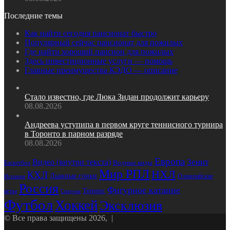
Последние темы
Как найти сегодня пансионат быстро
Популярный сейчас пансионат для пожилых
Где найти хороший пансион для пожилых
Здесь инвестиционные услуги — помощь
Главные преимущества КЭДО — описание
Стало известно, где Люка Зидан продолжит карьеру
08.08.2026
Андреева уступипа в первом круге теннисного турнира
в Торонто в парном разряде
08.08.2026
Европа
Зенит
Видео (внутри текста)
Водные виды
Баскетбол
Мир РПЛ
НХЛ
КХЛ
Лыжные гонки
Олимпийские
Испания
Россия
Фигурное катание
Теннис
игры
Спартак
Футбол
Хоккей
Эксклюзив
© Все права защищены 2026, |