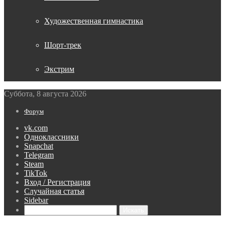
Художественная гимнастика
Шорт-трек
Экстрим
Суббота, 8 августа 2026
Форум
vk.com
Одноклассники
Snapchat
Telegram
Steam
TikTok
Вход / Регистрация
Случайная статья
Sidebar
Искать