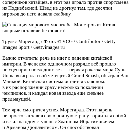
соперников китайцев, в этот раз играло против спортсмена
из Поднебесной. Швед не дрогнул там, где десятки
игроков до него давали слабину.
Трульс Морегард / Фото: © VCG / Contributor / Getty
Images Sport / Gettyimages.ru
Важно отметить: речь не идет о падении китайской
империи. В женском одиночном разряде всё прошло
по сценарию последних лет — первая ракетка мира Сунь
Инша выиграла свой четвертый Grand Smash, обыграв Ван
Маньюй. Китайская система остается эталоном:
в их распоряжении сразу несколько поколений
чемпионов, и каждая новая звезда еще сильнее
предыдущей.
Тем ярче смотрится успех Морегарда. Этот парень
не просто заставил свою родную страну гордиться собой
и встал на одну ступень с Златаном Ибрагимовичем
и Арманом Дюплантисом. Он способствовал