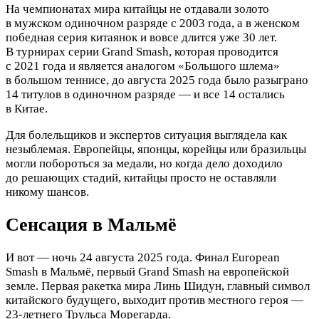
На чемпионатах мира китайцы не отдавали золото
в мужском одиночном разряде с 2003 года, а в женском
победная серия китаянок и вовсе длится уже 30 лет.
В турнирах серии Grand Smash, которая проводится
с 2021 года и является аналогом «Большого шлема»
в большом теннисе, до августа 2025 года было разыграно
14 титулов в одиночном разряде — и все 14 остались
в Китае.
Для болельщиков и экспертов ситуация выглядела как
незыблемая. Европейцы, японцы, корейцы или бразильцы
могли побороться за медали, но когда дело доходило
до решающих стадий, китайцы просто не оставляли
никому шансов.
Сенсация в Мальмё
И вот — ночь 24 августа 2025 года. Финал European
Smash в Мальмё, первый Grand Smash на европейской
земле. Первая ракетка мира Линь Шидун, главный символ
китайского будущего, выходит против местного героя —
23-летнего Трульса Морегарда.