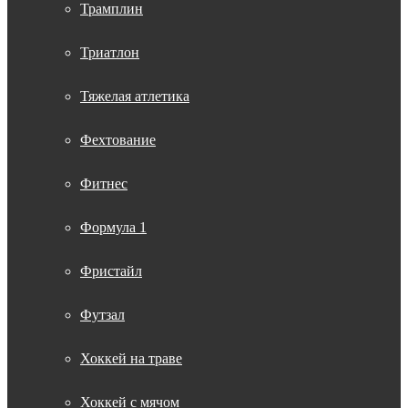
Трамплин
Триатлон
Тяжелая атлетика
Фехтование
Фитнес
Формула 1
Фристайл
Футзал
Хоккей на траве
Хоккей с мячом