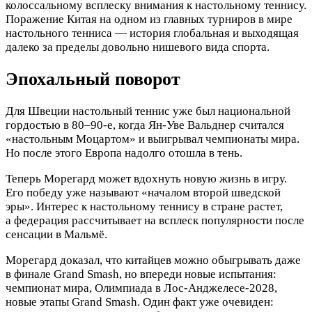
колоссальному всплеску внимания к настольному теннису.
Поражение Китая на одном из главных турниров в мире
настольного тенниса — история глобальная и выходящая
далеко за пределы довольно нишевого вида спорта.
Эпохальный поворот
Для Швеции настольный теннис уже был национальной
гордостью в 80–90-е, когда Ян-Уве Вальднер считался
«настольным Моцартом» и выигрывал чемпионаты мира.
Но после этого Европа надолго отошла в тень.
Теперь Морегард может вдохнуть новую жизнь в игру.
Его победу уже называют «началом второй шведской
эры». Интерес к настольному теннису в стране растет,
а федерация рассчитывает на всплеск популярности после
сенсации в Мальмё.
Морегард доказал, что китайцев можно обыгрывать даже
в финале Grand Smash, но впереди новые испытания:
чемпионат мира, Олимпиада в Лос-Анджелесе-2028,
новые этапы Grand Smash. Один факт уже очевиден: