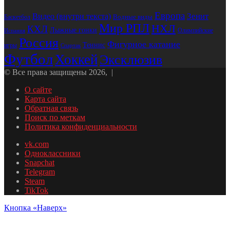
Европа
Зенит
Видео (внутри текста)
Водные виды
Баскетбол
Мир РПЛ
НХЛ
КХЛ
Лыжные гонки
Олимпийские
Испания
Россия
Фигурное катание
Теннис
игры
Спартак
Футбол
Хоккей
Эксклюзив
© Все права защищены 2026, |
О сайте
Карта сайта
Обратная связь
Поиск по меткам
Политика конфиденциальности
vk.com
Одноклассники
Snapchat
Telegram
Steam
TikTok
Кнопка «Наверх»