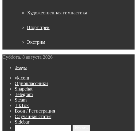
Художественная гимнастика
Шорт-трек
Экстрим
Суббота, 8 августа 2026
Форум
vk.com
Одноклассники
Snapchat
Telegram
Steam
TikTok
Вход / Регистрация
Случайная статья
Sidebar
Искать