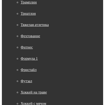
Трамплин
Триатлон
Тяжелая атлетика
Фехтование
Фитнес
Формула 1
Фристайл
Футзал
Хоккей на траве
Хоккей с мячом