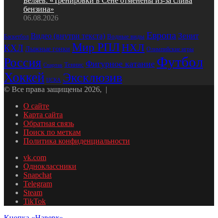
Беляев: «Тренировки в Сене отменены из‑за слива
бензина»
06.08.2026
Европа
Зенит
Видео (внутри текста)
Баскетбол
Водные виды
Мир РПЛ
НХЛ
КХЛ
Лыжные гонки
Олимпийские игры
Футбол
Россия
Фигурное катание
Теннис
Спартак
Хоккей
Эксклюзив
ЦСКА
© Все права защищены 2026, |
О сайте
Карта сайта
Обратная связь
Поиск по меткам
Политика конфиденциальности
vk.com
Одноклассники
Snapchat
Telegram
Steam
TikTok
Кнопка «Наверх»