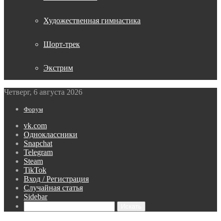
Художественная гимнастика
Шорт-трек
Экстрим
Четверг, 6 августа 2026
Форум
vk.com
Одноклассники
Snapchat
Telegram
Steam
TikTok
Вход / Регистрация
Случайная статья
Sidebar
Искать