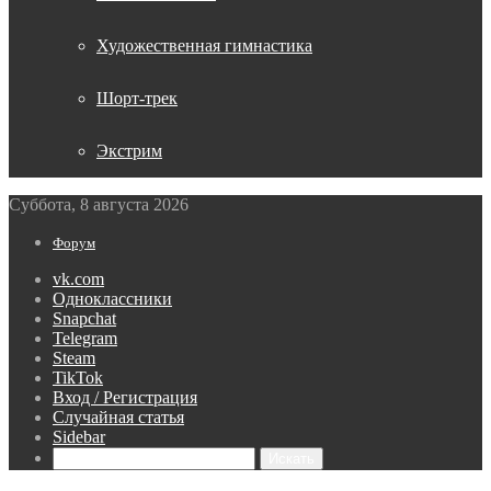
Художественная гимнастика
Шорт-трек
Экстрим
Суббота, 8 августа 2026
Форум
vk.com
Одноклассники
Snapchat
Telegram
Steam
TikTok
Вход / Регистрация
Случайная статья
Sidebar
Искать