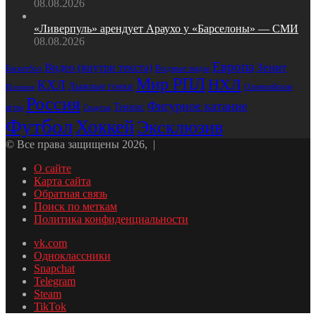
08.08.2026
«Ливерпуль» арендует Араухо у «Барселоны» — СМИ
08.08.2026
Европа
Зенит
Видео (внутри текста)
Водные виды
Баскетбол
Мир РПЛ
НХЛ
КХЛ
Лыжные гонки
Олимпийские
Испания
Россия
Фигурное катание
Теннис
игры
Спартак
Футбол
Хоккей
Эксклюзив
© Все права защищены 2026, |
О сайте
Карта сайта
Обратная связь
Поиск по меткам
Политика конфиденциальности
vk.com
Одноклассники
Snapchat
Telegram
Steam
TikTok