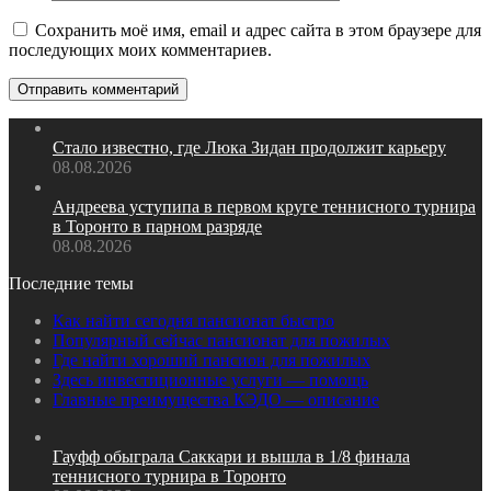
Сохранить моё имя, email и адрес сайта в этом браузере для
последующих моих комментариев.
Стало известно, где Люка Зидан продолжит карьеру
08.08.2026
Андреева уступипа в первом круге теннисного турнира
в Торонто в парном разряде
08.08.2026
Последние темы
Как найти сегодня пансионат быстро
Популярный сейчас пансионат для пожилых
Где найти хороший пансион для пожилых
Здесь инвестиционные услуги — помощь
Главные преимущества КЭДО — описание
Гауфф обыграла Саккари и вышла в 1/8 финала
теннисного турнира в Торонто