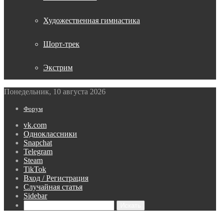
Художественная гимнастика
Шорт-трек
Экстрим
Понедельник, 10 августа 2026
Форум
vk.com
Одноклассники
Snapchat
Telegram
Steam
TikTok
Вход / Регистрация
Случайная статья
Sidebar
Искать