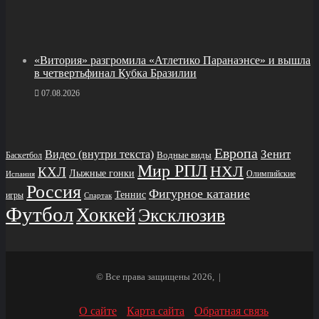
«Витория» разгромила «Атлетико Паранаэнсе» и вышла
в четвертьфинал Кубка Бразилии
07.08.2026
Европа
Зенит
Видео (внутри текста)
Водные виды
Баскетбол
Мир РПЛ
НХЛ
КХЛ
Лыжные гонки
Олимпийские
Испания
Россия
Фигурное катание
Теннис
игры
Спартак
Футбол
Хоккей
Эксклюзив
© Все права защищены 2026, |
О сайте
Карта сайта
Обратная связь