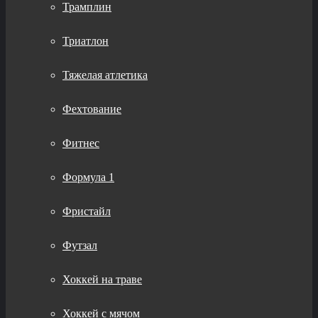
Трамплин
Триатлон
Тяжелая атлетика
Фехтование
Фитнес
Формула 1
Фристайл
Футзал
Хоккей на траве
Хоккей с мячом