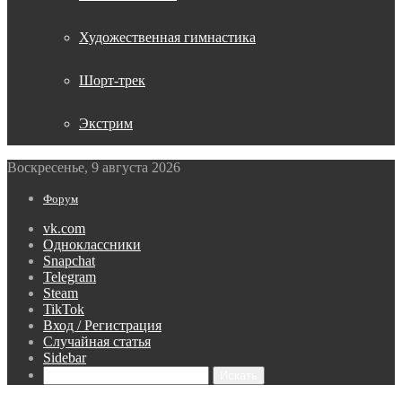
Художественная гимнастика
Шорт-трек
Экстрим
Воскресенье, 9 августа 2026
Форум
vk.com
Одноклассники
Snapchat
Telegram
Steam
TikTok
Вход / Регистрация
Случайная статья
Sidebar
Искать