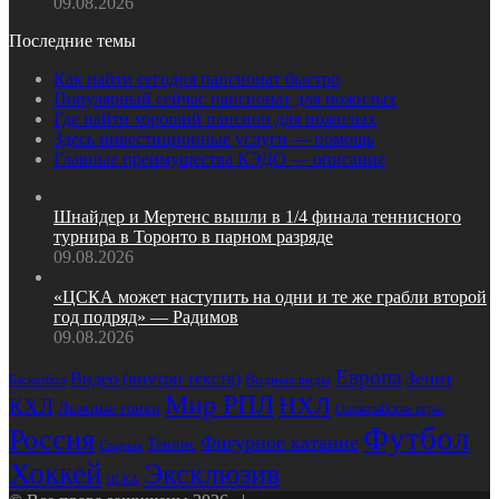
09.08.2026
Последние темы
Как найти сегодня пансионат быстро
Популярный сейчас пансионат для пожилых
Где найти хороший пансион для пожилых
Здесь инвестиционные услуги — помощь
Главные преимущества КЭДО — описание
Шнайдер и Мертенс вышли в 1/4 финала теннисного
турнира в Торонто в парном разряде
09.08.2026
«ЦСКА может наступить на одни и те же грабли второй
год подряд» — Радимов
09.08.2026
Европа
Зенит
Видео (внутри текста)
Водные виды
Баскетбол
Мир РПЛ
НХЛ
КХЛ
Лыжные гонки
Олимпийские игры
Футбол
Россия
Фигурное катание
Теннис
Спартак
Хоккей
Эксклюзив
ЦСКА