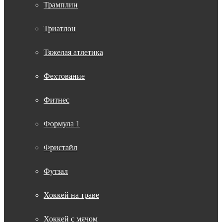
Трамплин
Триатлон
Тяжелая атлетика
Фехтование
Фитнес
Формула 1
Фристайл
Футзал
Хоккей на траве
Хоккей с мячом