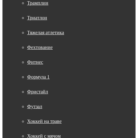
Трамплин
Триатлон
Тяжелая атлетика
Фехтование
Фитнес
Формула 1
Фристайл
Футзал
Хоккей на траве
Хоккей с мячом