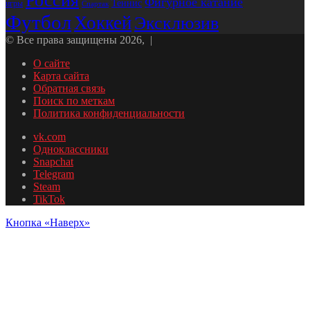
Россия
Фигурное катание
Теннис
игры
Спартак
Футбол
Хоккей
Эксклюзив
© Все права защищены 2026, |
О сайте
Карта сайта
Обратная связь
Поиск по меткам
Политика конфиденциальности
vk.com
Одноклассники
Snapchat
Telegram
Steam
TikTok
Кнопка «Наверх»