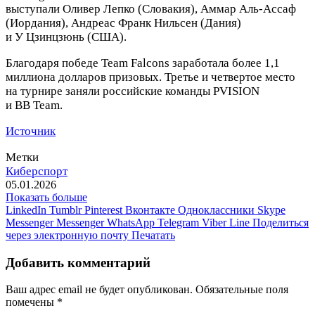
выступали Оливер Лепко (Словакия), Аммар Аль‑Ассаф
(Иордания), Андреас Франк Нильсен (Дания)
и У Цзинцзюнь (США).
Благодаря победе Team Falcons заработала более 1,1
миллиона долларов призовых.
Третье и четвертое место
на турнире заняли российские команды PVISION
и BB Team.
Источник
Метки
Киберспорт
05.01.2026
Показать больше
LinkedIn
Tumblr
Pinterest
Вконтакте
Одноклассники
Skype
Messenger
Messenger
WhatsApp
Telegram
Viber
Line
Поделиться
через электронную почту
Печатать
Добавить комментарий
Ваш адрес email не будет опубликован.
Обязательные поля
помечены
*