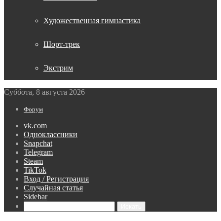
Художественная гимнастика
Шорт-трек
Экстрим
Суббота, 8 августа 2026
Форум
vk.com
Одноклассники
Snapchat
Telegram
Steam
TikTok
Вход / Регистрация
Случайная статья
Sidebar
Искать