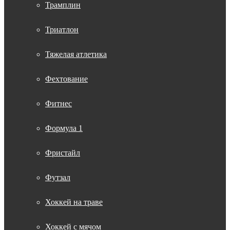
Трамплин
Триатлон
Тяжелая атлетика
Фехтование
Фитнес
Формула 1
Фристайл
Футзал
Хоккей на траве
Хоккей с мячом