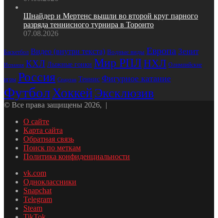
Шнайдер и Мертенс вышли во второй круг парного
разряда теннисного турнира в Торонто
07.08.2026
Европа
Зенит
Видео (внутри текста)
Водные виды
Баскетбол
Мир РПЛ
НХЛ
КХЛ
Лыжные гонки
Олимпийские
Испания
Россия
Фигурное катание
Теннис
игры
Спартак
Футбол
Хоккей
Эксклюзив
© Все права защищены 2026, |
О сайте
Карта сайта
Обратная связь
Поиск по меткам
Политика конфиденциальности
vk.com
Одноклассники
Snapchat
Telegram
Steam
TikTok