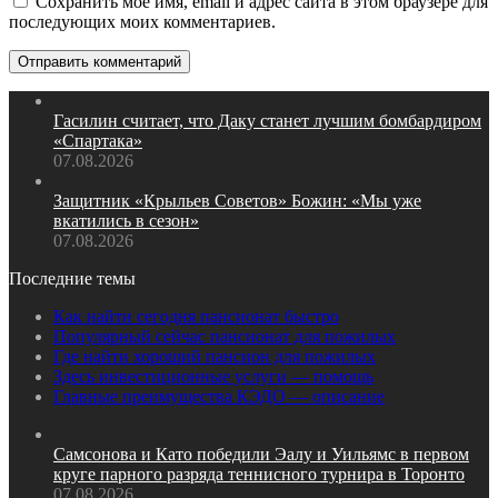
Сохранить моё имя, email и адрес сайта в этом браузере для
последующих моих комментариев.
Гасилин считает, что Даку станет лучшим бомбардиром
«Спартака»
07.08.2026
Защитник «Крыльев Советов» Божин: «Мы уже
вкатились в сезон»
07.08.2026
Последние темы
Как найти сегодня пансионат быстро
Популярный сейчас пансионат для пожилых
Где найти хороший пансион для пожилых
Здесь инвестиционные услуги — помощь
Главные преимущества КЭДО — описание
Самсонова и Като победили Эалу и Уильямс в первом
круге парного разряда теннисного турнира в Торонто
07.08.2026