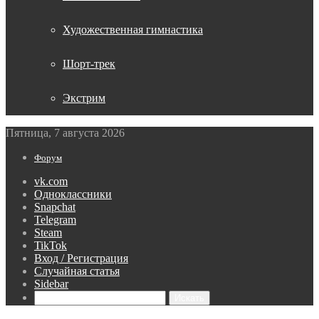
Художественная гимнастика
Шорт-трек
Экстрим
Пятница, 7 августа 2026
Форум
vk.com
Одноклассники
Snapchat
Telegram
Steam
TikTok
Вход / Регистрация
Случайная статья
Sidebar
Искать