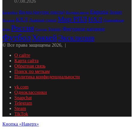
07.08.2026
Европа
Зенит
Видео (внутри текста)
Водные виды
Баскетбол
Мир РПЛ
НХЛ
КХЛ
Лыжные гонки
Олимпийские
Испания
Россия
Фигурное катание
Теннис
игры
Спартак
Футбол
Хоккей
Эксклюзив
© Все права защищены 2026, |
О сайте
Карта сайта
Обратная связь
Поиск по меткам
Политика конфиденциальности
vk.com
Одноклассники
Snapchat
Telegram
Steam
TikTok
Кнопка «Наверх»