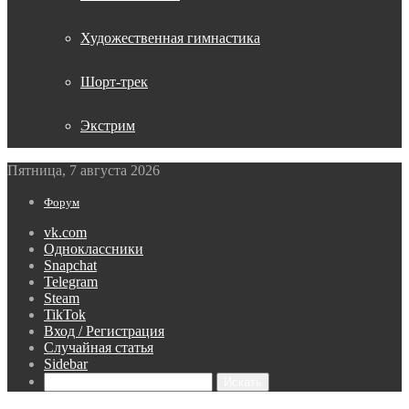
Художественная гимнастика
Шорт-трек
Экстрим
Пятница, 7 августа 2026
Форум
vk.com
Одноклассники
Snapchat
Telegram
Steam
TikTok
Вход / Регистрация
Случайная статья
Sidebar
Искать