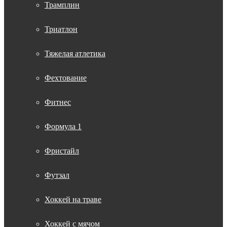
Трамплин
Триатлон
Тяжелая атлетика
Фехтование
Фитнес
Формула 1
Фристайл
Футзал
Хоккей на траве
Хоккей с мячом