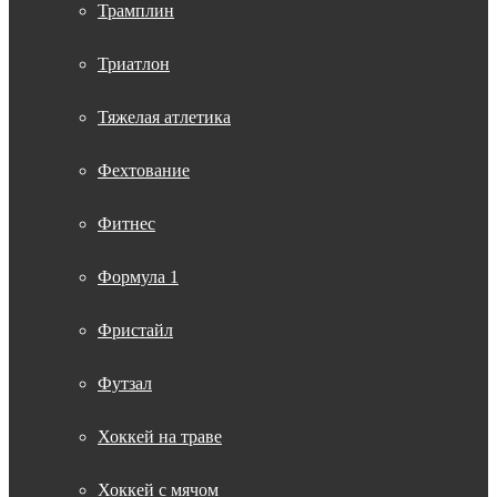
Трамплин
Триатлон
Тяжелая атлетика
Фехтование
Фитнес
Формула 1
Фристайл
Футзал
Хоккей на траве
Хоккей с мячом