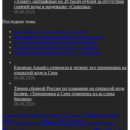
«Ахмат» оштрафован на 20 тысяч рублей за отсутствие
горячей воды в раздевалке «Спартака»
06.08.2026
Последние темы
Как найти сегодня пансионат быстро
Популярный сейчас пансионат для пожилых
Где найти хороший пансион для пожилых
Здесь инвестиционные услуги — помощь
Главные преимущества КЭДО — описание
European Aquatics отменила в четверг все тренировки на
открытой воде в Сене
06.08.2026
Тренер сборной России по плаванию на открытой воде
Беляев: «Тренировки в Сене отменены из‑за слива
бензина»
06.08.2026
Европа
Зенит
Видео (внутри текста)
Баскетбол
Водные виды
Мир РПЛ
НХЛ
КХЛ
Лыжные гонки
Олимпийские игры