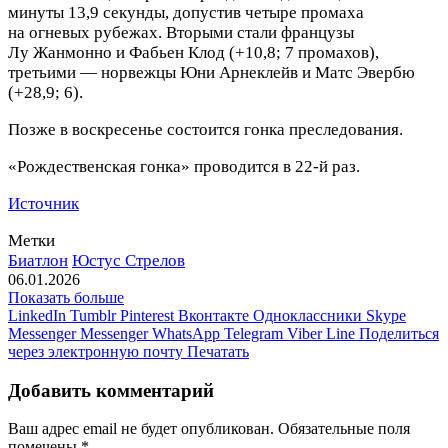
минуты 13,9 секунды, допустив четыре промаха
на огневых рубежах. Вторыми стали французы
Лу Жанмонно и Фабьен Клод (+10,8; 7 промахов),
третьими — норвежцы Юни Арнеклейв и Матс Эвербю
(+28,9; 6).
Позже в воскресенье состоится гонка преследования.
«Рождественская гонка» проводится в 22‑й раз.
Источник
Метки
Биатлон
Юстус Стрелов
06.01.2026
Показать больше
LinkedIn
Tumblr
Pinterest
Вконтакте
Одноклассники
Skype
Messenger
Messenger
WhatsApp
Telegram
Viber
Line
Поделиться
через электронную почту
Печатать
Добавить комментарий
Ваш адрес email не будет опубликован.
Обязательные поля
помечены
*