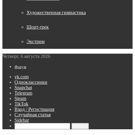
Художественная гимнастика
Шорт-трек
Экстрим
Четверг, 6 августа 2026
Форум
vk.com
Одноклассники
Snapchat
Telegram
Steam
TikTok
Вход / Регистрация
Случайная статья
Sidebar
Искать