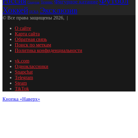
Футбол
Россия
Фигурное катание
Теннис
Спартак
Хоккей
Эксклюзив
ЦСКА
© Все права защищены 2026, |
О сайте
Карта сайта
Обратная связь
Поиск по меткам
Политика конфиденциальности
vk.com
Одноклассники
Snapchat
Telegram
Steam
TikTok
Кнопка «Наверх»