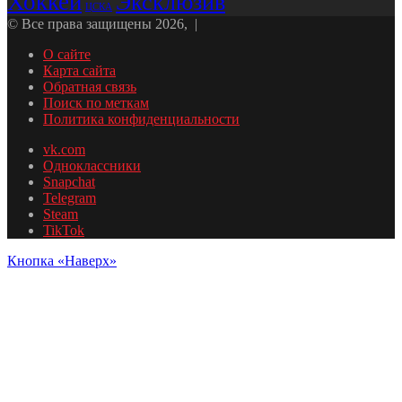
Хоккей
Эксклюзив
ЦСКА
© Все права защищены 2026, |
О сайте
Карта сайта
Обратная связь
Поиск по меткам
Политика конфиденциальности
vk.com
Одноклассники
Snapchat
Telegram
Steam
TikTok
Кнопка «Наверх»