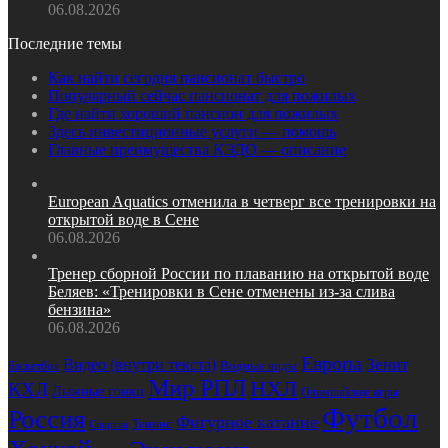
06.08.2026
Последние темы
Как найти сегодня пансионат быстро
Популярный сейчас пансионат для пожилых
Где найти хороший пансион для пожилых
Здесь инвестиционные услуги — помощь
Главные преимущества КЭДО — описание
European Aquatics отменила в четверг все тренировки на
открытой воде в Сене
06.08.2026
Тренер сборной России по плаванию на открытой воде
Беляев: «Тренировки в Сене отменены из‑за слива
бензина»
06.08.2026
Европа
Зенит
Видео (внутри текста)
Баскетбол
Водные виды
Мир РПЛ
НХЛ
КХЛ
Лыжные гонки
Олимпийские игры
Футбол
Россия
Фигурное катание
Теннис
Спартак