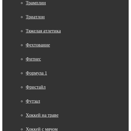
Трамплин
Триатлон
Тяжелая атлетика
Фехтование
Фитнес
Формула 1
Фристайл
Футзал
Хоккей на траве
Хоккей с мячом