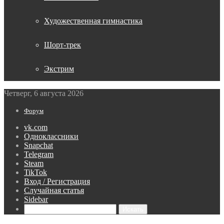
Художественная гимнастика
Шорт-трек
Экстрим
Четверг, 6 августа 2026
Форум
vk.com
Одноклассники
Snapchat
Telegram
Steam
TikTok
Вход / Регистрация
Случайная статья
Sidebar
Искать