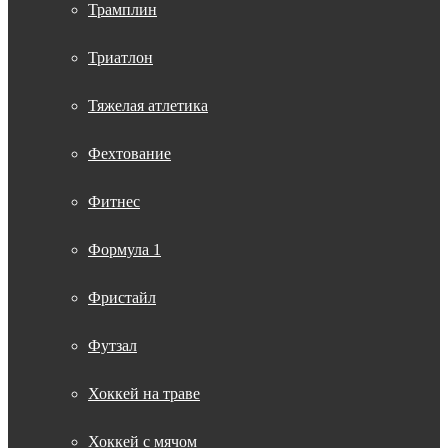
Трамплин
Триатлон
Тяжелая атлетика
Фехтование
Фитнес
Формула 1
Фристайл
Футзал
Хоккей на траве
Хоккей с мячом