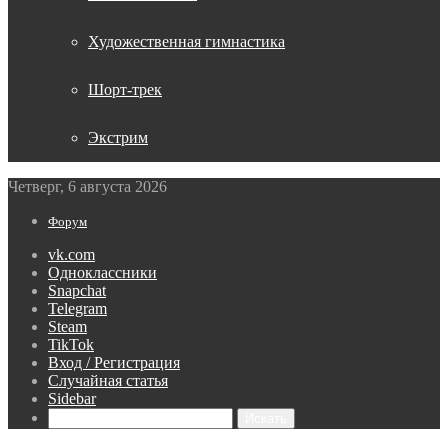
Художественная гимнастика
Шорт-трек
Экстрим
Четверг, 6 августа 2026
Форум
vk.com
Одноклассники
Snapchat
Telegram
Steam
TikTok
Вход / Регистрация
Случайная статья
Sidebar
Искать