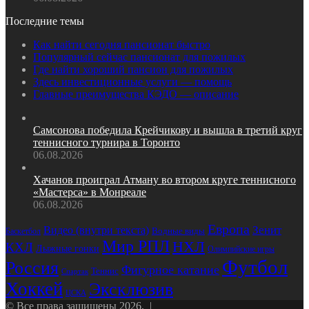
Последние темы
Как найти сегодня пансионат быстро
Популярный сейчас пансионат для пожилых
Где найти хороший пансион для пожилых
Здесь инвестиционные услуги — помощь
Главные преимущества КЭДО — описание
Самсонова победила Крейчикову и вышла в третий круг
теннисного турнира в Торонто
06.08.2026
Хачанов проиграл Атману во втором круге теннисного
«Мастерса» в Монреале
06.08.2026
Европа
Зенит
Видео (внутри текста)
Баскетбол
Водные виды
Мир РПЛ
НХЛ
КХЛ
Лыжные гонки
Олимпийские игры
Футбол
Россия
Фигурное катание
Теннис
Спартак
Хоккей
Эксклюзив
ЦСКА
© Все права защищены 2026, |