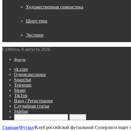
Художественная гимнастика
Шорт-трек
Экстрим
Суббота, 8 августа 2026
Форум
vk.com
Одноклассники
Snapchat
Telegram
Steam
TikTok
Вход / Регистрация
Случайная статья
Sidebar
Искать
Главная
/
Футзал
/
Клуб российской футзальной Суперлиги ищет 