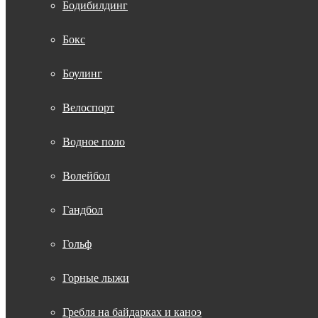
Бодибилдинг
Бокс
Боулинг
Велоспорт
Водное поло
Волейбол
Гандбол
Гольф
Горные лыжи
Гребля на байдарках и каноэ