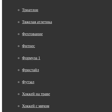
Триатлон
Тяжелая атлетика
Фехтование
Фитнес
Формула 1
Фристайл
Футзал
Хоккей на траве
Хоккей с мячом