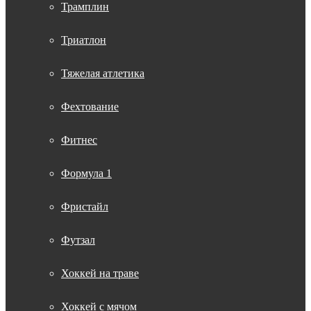
Трамплин
Триатлон
Тяжелая атлетика
Фехтование
Фитнес
Формула 1
Фристайл
Футзал
Хоккей на траве
Хоккей с мячом