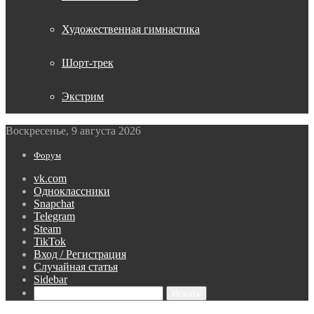
Художественная гимнастика
Шорт-трек
Экстрим
Воскресенье, 9 августа 2026
Форум
vk.com
Одноклассники
Snapchat
Telegram
Steam
TikTok
Вход / Регистрация
Случайная статья
Sidebar
Искать