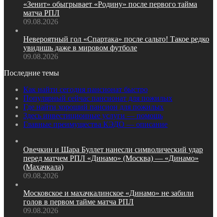
«Зенит» обыгрывает «Родину» после первого тайма
матча РПЛ
09.08.2026
Невероятный гол «Спартака» после сальто! Такое редко
увидишь даже в мировом футболе
09.08.2026
Последние темы
Как найти сегодня пансионат быстро
Популярный сейчас пансионат для пожилых
Где найти хороший пансион для пожилых
Здесь инвестиционные услуги — помощь
Главные преимущества КЭДО — описание
Овечкин и Шара Буллет нанесли символический удар
перед матчем РПЛ «Динамо» (Москва) — «Динамо»
(Махачкала)
09.08.2026
Московское и махачкалинское «Динамо» не забили
голов в первом тайме матча РПЛ
09.08.2026