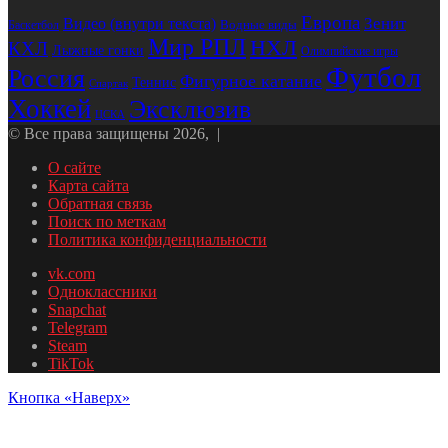
Европа
Видео (внутри текста)
Зенит
Водные виды
Баскетбол
Мир РПЛ
НХЛ
КХЛ
Лыжные гонки
Олимпийские игры
Футбол
Россия
Фигурное катание
Теннис
Спартак
Хоккей
Эксклюзив
ЦСКА
© Все права защищены 2026, |
О сайте
Карта сайта
Обратная связь
Поиск по меткам
Политика конфиденциальности
vk.com
Одноклассники
Snapchat
Telegram
Steam
TikTok
Кнопка «Наверх»