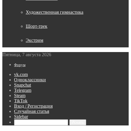
Художественная гимнастика
Шорт-трек
Экстрим
Пятница, 7 августа 2026
Форум
vk.com
Одноклассники
Snapchat
Telegram
Steam
TikTok
Вход / Регистрация
Случайная статья
Sidebar
Искать