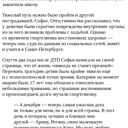
закончила школу.
Тяжелый путь нужно было пройти и другой
пострадавшей, Софье. Отец гимнастки рассказывал, что
у девочки были серьёзно повреждены внутренние органы,
из-за чего возникли проблемы с ходьбой. Однако
со временем спортсменка восстановила здоровье —
теперь она, судя по данным из социальных сетей, живёт
и учится в Санкт-Петербурге.
Спустя два года после ДТП Софья написала на своей
странице, что её жизнь «никогда не станет прежней».
Пережить трагедию детям было крайне тяжело ещё
и с психологической точки зрения. Катерине на момент
аварии было 17 лет: она обошлась относительно
небольшими травмами, но страшные воспоминания
о произошедшем долго мучали спортсменку.
— 4 декабря — теперь самая ужасная дата
не только для меня, но и для всей страны. В этот
день я потеряла лучших и близких мне
друзей — Арину, Регину, свою маленькую
рыженькую принцессу Киру. Мы всех любим,