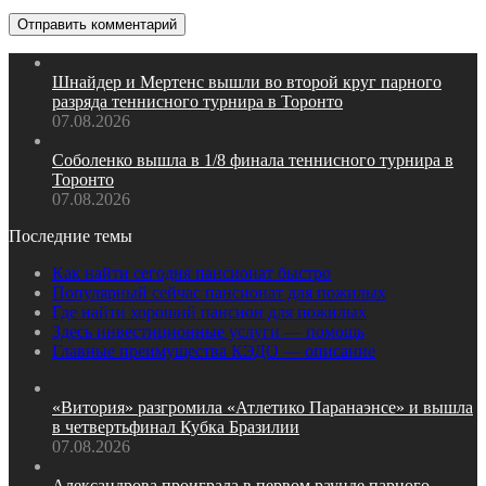
Шнайдер и Мертенс вышли во второй круг парного
разряда теннисного турнира в Торонто
07.08.2026
Соболенко вышла в 1/8 финала теннисного турнира в
Торонто
07.08.2026
Последние темы
Как найти сегодня пансионат быстро
Популярный сейчас пансионат для пожилых
Где найти хороший пансион для пожилых
Здесь инвестиционные услуги — помощь
Главные преимущества КЭДО — описание
«Витория» разгромила «Атлетико Паранаэнсе» и вышла
в четвертьфинал Кубка Бразилии
07.08.2026
Александрова проиграла в первом раунде парного