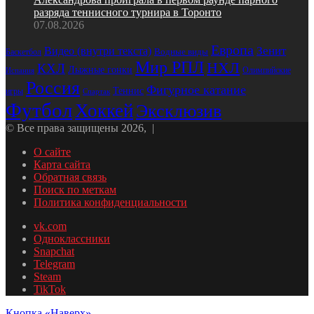
разряда теннисного турнира в Торонто
07.08.2026
Европа
Зенит
Видео (внутри текста)
Водные виды
Баскетбол
Мир РПЛ
НХЛ
КХЛ
Лыжные гонки
Олимпийские
Испания
Россия
Фигурное катание
Теннис
игры
Спартак
Футбол
Хоккей
Эксклюзив
© Все права защищены 2026, |
О сайте
Карта сайта
Обратная связь
Поиск по меткам
Политика конфиденциальности
vk.com
Одноклассники
Snapchat
Telegram
Steam
TikTok
Кнопка «Наверх»