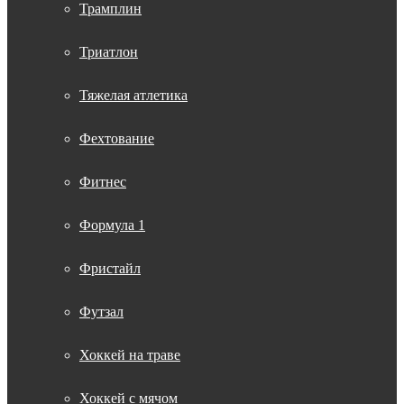
Трамплин
Триатлон
Тяжелая атлетика
Фехтование
Фитнес
Формула 1
Фристайл
Футзал
Хоккей на траве
Хоккей с мячом