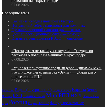
плаванию на открытой воде
07.08.2026
Последние темы
Как найти сегодня пансионат быстро
Популярный сейчас пансионат для пожилых
Где найти хороший пансион для пожилых
Здесь инвестиционные услуги — помощь
Главные преимущества КЭДО — описание
«Понял, что я не такой уж и крутой». Сигурдссон
рассказал о погоне на машинах в Краснодаре
07.08.2026
«Удивляет присутствие среди лидеров «Динамо» Мх и
что слишком легко выиграл «Зенит» — Журавель о
старте сезона РПЛ
07.08.2026
Европа
Зенит
Видео (внутри текста)
Водные виды
Баскетбол
Мир РПЛ
НХЛ
КХЛ
Лыжные гонки
Олимпийские
Испания
Россия
Фигурное катание
Теннис
игры
Спартак