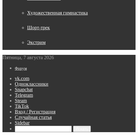
Художественная гимнастика
Шорт-трек
Экстрим
Пятница, 7 августа 2026
Форум
vk.com
Одноклассники
Snapchat
Telegram
Steam
TikTok
Вход / Регистрация
Случайная статья
Sidebar
Искать