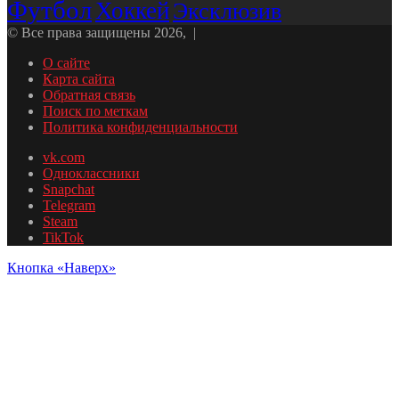
Футбол
Хоккей
Эксклюзив
© Все права защищены 2026, |
О сайте
Карта сайта
Обратная связь
Поиск по меткам
Политика конфиденциальности
vk.com
Одноклассники
Snapchat
Telegram
Steam
TikTok
Кнопка «Наверх»