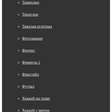
Трамплин
Триатлон
Тяжелая атлетика
Фехтование
Фитнес
Формула 1
Фристайл
Футзал
Хоккей на траве
Хоккей с мячом