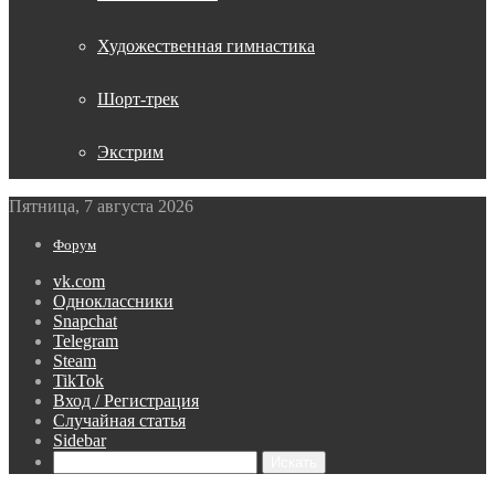
Художественная гимнастика
Шорт-трек
Экстрим
Пятница, 7 августа 2026
Форум
vk.com
Одноклассники
Snapchat
Telegram
Steam
TikTok
Вход / Регистрация
Случайная статья
Sidebar
Искать