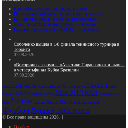
Как найти сегодня пансионат быстро
Популярный сейчас пансионат для пожилых
Где найти хороший пансион для пожилых
Здесь инвестиционные услуги — помощь
Главные преимущества КЭДО — описание
Соболенко вышла в 1/8 финала теннисного турнира в
Торонто
07.08.2026
«Витория» разгромила «Атлетико Паранаэнсе» и вышла
в четвертьфинал Кубка Бразилии
07.08.2026
Европа
Зенит
Видео (внутри текста)
Водные виды
Баскетбол
Мир РПЛ
НХЛ
КХЛ
Лыжные гонки
Олимпийские
Испания
Россия
Фигурное катание
Теннис
игры
Спартак
Футбол
Хоккей
Эксклюзив
© Все права защищены 2026, |
О сайте