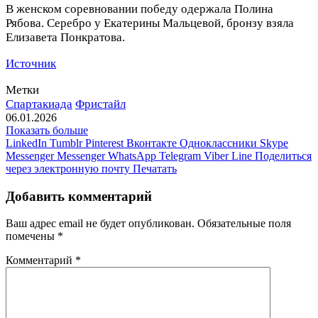
В женском соревновании победу одержала Полина
Рябова. Серебро у Екатерины Мальцевой, бронзу взяла
Елизавета Понкратова.
Источник
Метки
Спартакиада
Фристайл
06.01.2026
Показать больше
LinkedIn
Tumblr
Pinterest
Вконтакте
Одноклассники
Skype
Messenger
Messenger
WhatsApp
Telegram
Viber
Line
Поделиться
через электронную почту
Печатать
Добавить комментарий
Ваш адрес email не будет опубликован.
Обязательные поля
помечены
*
Комментарий
*