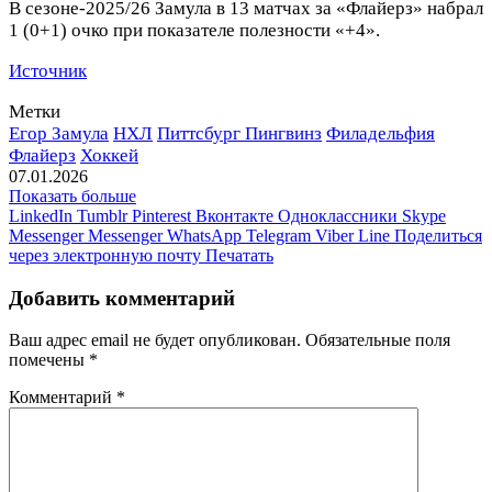
В сезоне‑2025/26 Замула в 13 матчах за «Флайерз» набрал
1 (0+1) очко при показателе полезности «+4».
Источник
Метки
Егор Замула
НХЛ
Питтсбург Пингвинз
Филадельфия
Флайерз
Хоккей
07.01.2026
Показать больше
LinkedIn
Tumblr
Pinterest
Вконтакте
Одноклассники
Skype
Messenger
Messenger
WhatsApp
Telegram
Viber
Line
Поделиться
через электронную почту
Печатать
Добавить комментарий
Ваш адрес email не будет опубликован.
Обязательные поля
помечены
*
Комментарий
*