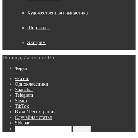
Художественная гимнастика
Шорт-трек
Экстрим
Пятница, 7 августа 2026
Форум
vk.com
Одноклассники
Snapchat
Telegram
Steam
TikTok
Вход / Регистрация
Случайная статья
Sidebar
Искать