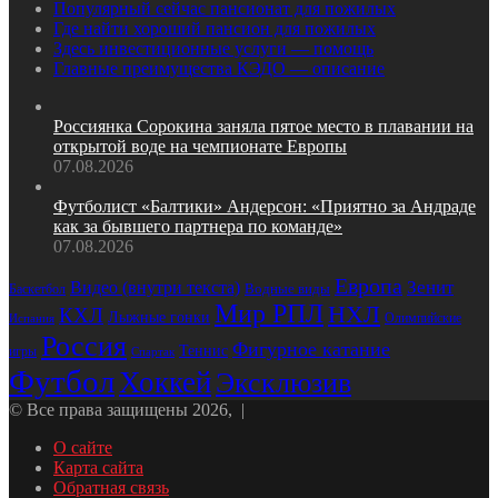
Популярный сейчас пансионат для пожилых
Где найти хороший пансион для пожилых
Здесь инвестиционные услуги — помощь
Главные преимущества КЭДО — описание
Россиянка Сорокина заняла пятое место в плавании на
открытой воде на чемпионате Европы
07.08.2026
Футболист «Балтики» Андерсон: «Приятно за Андраде
как за бывшего партнера по команде»
07.08.2026
Европа
Зенит
Видео (внутри текста)
Водные виды
Баскетбол
Мир РПЛ
НХЛ
КХЛ
Лыжные гонки
Олимпийские
Испания
Россия
Фигурное катание
Теннис
игры
Спартак
Футбол
Хоккей
Эксклюзив
© Все права защищены 2026, |
О сайте
Карта сайта
Обратная связь