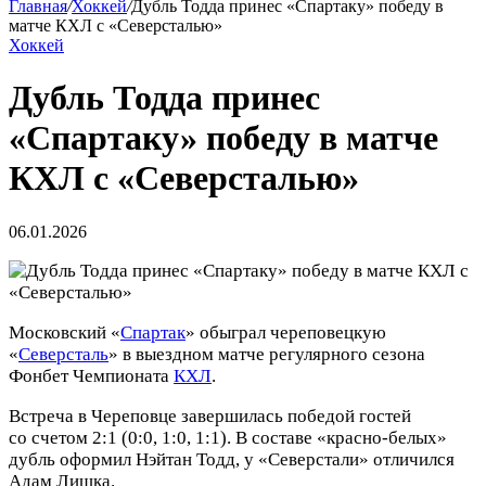
Главная
/
Хоккей
/
Дубль Тодда принес «Спартаку» победу в
матче КХЛ с «Северсталью»
Хоккей
Дубль Тодда принес
«Спартаку» победу в матче
КХЛ с «Северсталью»
06.01.2026
Московский «
Спартак
» обыграл череповецкую
«
Северсталь
» в выездном матче регулярного сезона
Фонбет Чемпионата
КХЛ
.
Встреча в Череповце завершилась победой гостей
со счетом 2:1 (0:0, 1:0, 1:1). В составе «красно‑белых»
дубль оформил Нэйтан Тодд, у «Северстали» отличился
Адам Лишка.