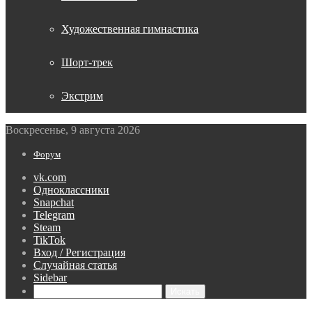
Художественная гимнастика
Шорт-трек
Экстрим
Воскресенье, 9 августа 2026
Форум
vk.com
Одноклассники
Snapchat
Telegram
Steam
TikTok
Вход / Регистрация
Случайная статья
Sidebar
Искать