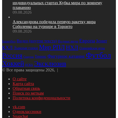
индивидуальных стартах Кубка мира по зимнему
плаванию
09.08.2026
Александрова победила первую ракетку мира
Соболенко на турнире в Торонто
09.08.2026
Европа
Зенит
Видео (внутри текста)
Водные виды
Баскетбол
Мир РПЛ
НХЛ
КХЛ
Лыжные гонки
Олимпийские игры
Футбол
Россия
Фигурное катание
Теннис
Спартак
Хоккей
Эксклюзив
ЦСКА
© Все права защищены 2026, |
О сайте
Карта сайта
Обратная связь
Поиск по меткам
Политика конфиденциальности
vk.com
Одноклассники
Snapchat