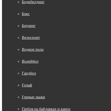
Бодибилдинг
Бокс
Боулинг
Велоспорт
Водное поло
Волейбол
Гандбол
Гольф
Горные лыжи
Гребля на байдарках и каноэ