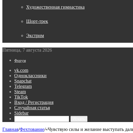
Художественная гимнастика
Шорт-трек
Экстрим
Пятница, 7 августа 2026
Форум
vk.com
Одноклассники
Snapchat
Telegram
Steam
TikTok
Вход / Регистрация
Случайная статья
Sidebar
Искать
Главная
/
Фехтование
/
«Чувствую силы и желание выступать да