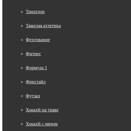
Триатлон
Тяжелая атлетика
Фехтование
Фитнес
Формула 1
Фристайл
Футзал
Хоккей на траве
Хоккей с мячом