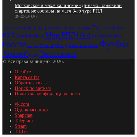
Московское и махачкалинское «Динамо» объявили
стартовые составы на матч 3‑го тура РПЛ
09.08.2026
Европа
Видео (внутри текста)
Зенит
Водные виды
Баскетбол
Мир РПЛ
НХЛ
КХЛ
Лыжные гонки
Олимпийские игры
Футбол
Россия
Фигурное катание
Теннис
Спартак
Хоккей
Эксклюзив
ЦСКА
© Все права защищены 2026, |
О сайте
Карта сайта
Обратная связь
Поиск по меткам
Политика конфиденциальности
vk.com
Одноклассники
Snapchat
Telegram
Steam
TikTok