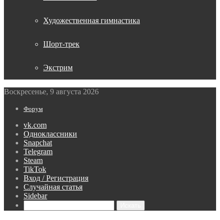
Художественная гимнастика
Шорт-трек
Экстрим
Воскресенье, 9 августа 2026
Форум
vk.com
Одноклассники
Snapchat
Telegram
Steam
TikTok
Вход / Регистрация
Случайная статья
Sidebar
Искать