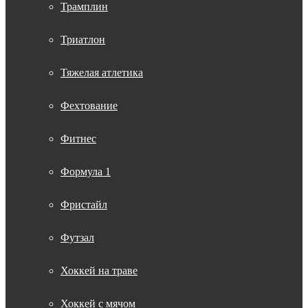
Трамплин
Триатлон
Тяжелая атлетика
Фехтование
Фитнес
Формула 1
Фристайл
Футзал
Хоккей на траве
Хоккей с мячом