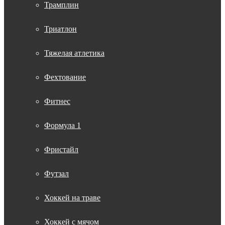
Трамплин
Триатлон
Тяжелая атлетика
Фехтование
Фитнес
Формула 1
Фристайл
Футзал
Хоккей на траве
Хоккей с мячом