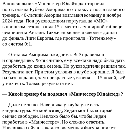
В понедельник «Манчестер Юнайтед» отправил
португальца Рубена Аморима в отставку с поста главного
тренера. 40‑летний Аморим возглавил команду в ноябре
2024 года.
Под руководством португальца «МЮ»
в прошлом сезоне занял 15‑е место в турнирной таблице
чемпионата Англии. Также «красные дьяволы» дошли
до финала Лиги Европы, где проиграли «Тоттенхэму»
со счетом 0:1.
— Отставка Аморима ожидаема. Всё правильно
и справедливо. Хотя считаю, ему все‑таки надо было дать
доработать до конца сезона. Но руководители решили так.
Результата нет. При этом условия в клубе хорошие. Я был
на базе недавно, там прекрасные условия — 15 полей, всё
у них есть. Только результата нет.
— Какой тренер бы подошел «Манчестер Юнайтед»?
— Даже не знаю. Наверняка у клуба уже есть
кандидатуры. На мой взгляд, Зидан мог бы, который
сейчас свободен. Неплохо было бы, чтобы Зидан
поработал в «Манчестере». Но сложно ответить.
Наверняка сейчас какая‑то временная фигура придет,