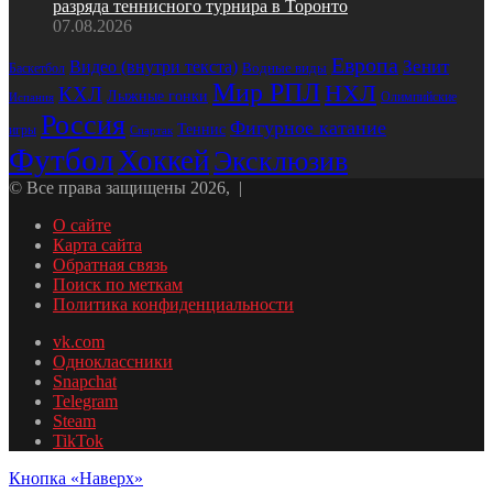
разряда теннисного турнира в Торонто
07.08.2026
Европа
Зенит
Видео (внутри текста)
Водные виды
Баскетбол
Мир РПЛ
НХЛ
КХЛ
Лыжные гонки
Олимпийские
Испания
Россия
Фигурное катание
Теннис
игры
Спартак
Футбол
Хоккей
Эксклюзив
© Все права защищены 2026, |
О сайте
Карта сайта
Обратная связь
Поиск по меткам
Политика конфиденциальности
vk.com
Одноклассники
Snapchat
Telegram
Steam
TikTok
Кнопка «Наверх»