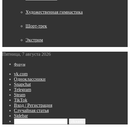
Художественная гимнастика
Шорт-трек
Экстрим
Пятница, 7 августа 2026
Форум
vk.com
Одноклассники
Snapchat
Telegram
Steam
TikTok
Вход / Регистрация
Случайная статья
Sidebar
Искать