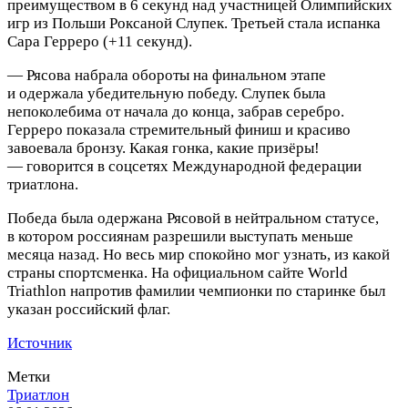
преимуществом в 6 секунд над участницей Олимпийских
игр из Польши Роксаной Слупек. Третьей стала испанка
Сара Герреро (+11 секунд).
— Рясова набрала обороты на финальном этапе
и одержала убедительную победу. Слупек была
непоколебима от начала до конца, забрав серебро.
Герреро показала стремительный финиш и красиво
завоевала бронзу. Какая гонка, какие призёры!
— говорится в соцсетях Международной федерации
триатлона.
Победа была одержана Рясовой в нейтральном статусе,
в котором россиянам разрешили выступать меньше
месяца назад. Но весь мир спокойно мог узнать, из какой
страны спортсменка. На официальном сайте World
Triathlon напротив фамилии чемпионки по старинке был
указан российский флаг.
Источник
Метки
Триатлон