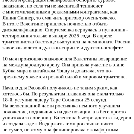
наказание, но если ты не именитый теннисист
с многомиллионными рекламными контрактами, как
Янник Синнер, то смягчить приговор очень тяжело.
В итоге Валентине пришлось полностью отбыть
дисквалификацию. Спортсменка вернулась в пул допинг-
тестирования только в январе 2025 года. В апреле
триатлонистка блестяще выступила на чемпионате России,
завоевав золото в дуатлон-спринте и дуатлон-эстафете.
10 мая произошло знаковое для Валентины возвращение
на международную арену. Она приняла участие в этапе
Кубка мира в китайском Чэнду и доказала, что по-
прежнему является грозной силой в мировом триатлоне.
Начало для Рясовой получилось не таким ярким, как
хотелось бы. По результатам плавания она стала только
18-й, уступив лидеру Таре Сосински 25 секунд.
На велосипедной части россиянка немного улучшила
положение, поднявшись на две позиции, а в беге просто
уничтожила соперниц. Валентина быстро достала лидеров
и создала задел. Выдержать темп россиянки никто
не сумел, поэтому она финишировала с комфортным