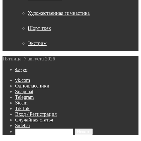
Художественная гимнастика
Шорт-трек
Экстрим
Пятница, 7 августа 2026
Форум
vk.com
Одноклассники
Snapchat
Telegram
Steam
TikTok
Вход / Регистрация
Случайная статья
Sidebar
Искать