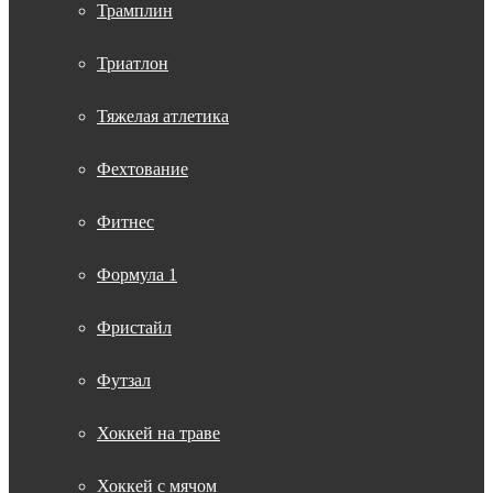
Трамплин
Триатлон
Тяжелая атлетика
Фехтование
Фитнес
Формула 1
Фристайл
Футзал
Хоккей на траве
Хоккей с мячом