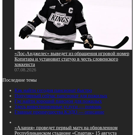
«Лос‑Анджелес» выведет из обращения игровой номер
Копитара и установит статую в честь словенского
хоккеиста
07.08.2026
Последние темы
Как найти сегодня пансионат быстро
Популярный сейчас пансионат для пожилых
Где найти хороший пансион для пожилых
Здесь инвестиционные услуги — помощь
Главные преимущества КЭДО — описание
«Алания» проведет первый матч на обновленном
Республиканском стадионе «Спартак» 15 августа