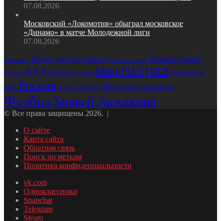
07.08.2026
Московский «Локомотив» обыграл московское
«Динамо» в матче Молодежной лиги
07.08.2026
Европа
Зенит
Видео (внутри текста)
Водные виды
Баскетбол
Мир РПЛ
НХЛ
КХЛ
Лыжные гонки
Олимпийские
Испания
Россия
Фигурное катание
Теннис
игры
Спартак
Футбол
Хоккей
Эксклюзив
© Все права защищены 2026, |
О сайте
Карта сайта
Обратная связь
Поиск по меткам
Политика конфиденциальности
vk.com
Одноклассники
Snapchat
Telegram
Steam